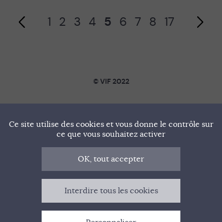
1
2
3
4
5
6
7
8
17
Page suivante
© VIF 2022
SOUTENIR VIF
Ce site utilise des cookies et vous donne le contrôle sur
NOTRE MANIFESTE
ce que vous souhaitez activer
QUI SOMMES-NOUS ?
OK, tout accepter
MENTIONS LÉGALES
Interdire tous les cookies
CONTACT