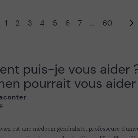
1
2
3
4
5
6
7
...
60
Page suivante
t puis-je vous aider ?
en pourrait vous aider 
aconter
IF
wicz est une médecin généraliste, professeure d’univ