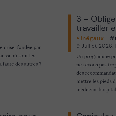
3 – Obliger
travailler 
inégaux
#
9 Juillet 2026
,
de crise, fondée par
aussi où sont les
Un programme pou
a faute des autres ?
ne rêvons pas trop
des recommandatio
mettre les pieds d
médecins hospitalie