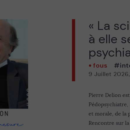
« La sc
à elle s
psychia
fous
#int
9 Juillet 2026
Pierre Delion es
Pédopsychiatre, i
et morale, de la 
Rencontre sur la