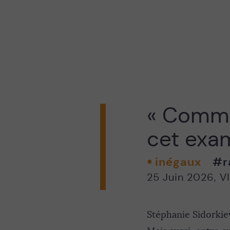
ACTUALISER
« Commen
cet exam
inégaux
#r
25 Juin 2026
,
V
Stéphanie Sidorkie