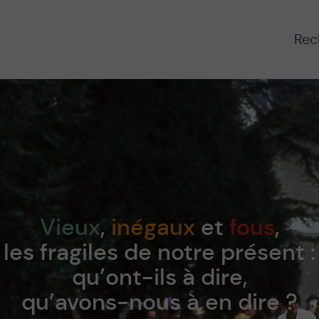
Rech
Vieux
,
inégaux
et
fous
,
les fragiles de notre présent :
qu’ont-ils à dire,
qu’avons-nous à en dire ?