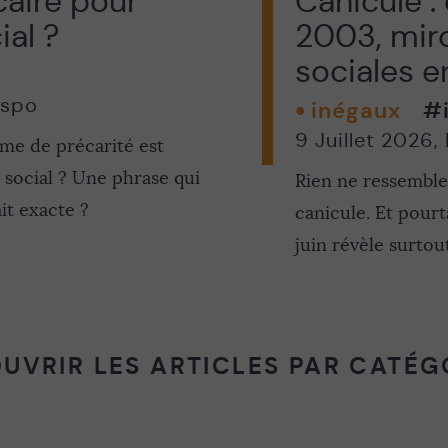
caire pour
Canicule :
ial ?
2003, miro
sociales 
espo
inégaux
#
9 Juillet 2026
,
me de précarité est
 social ? Une phrase qui
Rien ne ressemble
ait exacte ?
canicule. Et pourt
juin révèle surtout
UVRIR LES ARTICLES PAR CATÉG