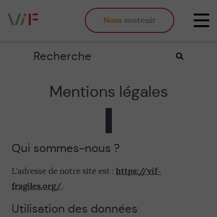
Vieux,
Nous
soutenir
inégaux
Affi
et
la
fous
navi
Rechercher
Valider
la
recherche
Mentions légales
Qui sommes-nous ?
https://vif-
L’adresse de notre site est :
fragiles.org/
.
Utilisation des données