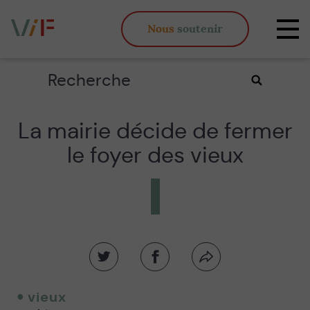
Vieux,
Nous
soutenir
inégaux
Affi
et
la
fous
navi
Rechercher
Valider
la
recherche
La mairie décide de fermer
le foyer des vieux
Partager
Partager
Partager
sur
sur
par
twitter
facebook
email
vieux
-
-