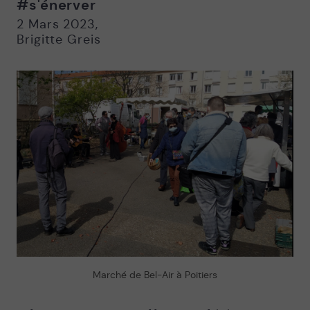
#s'énerver
Nouvelle
Nouvelle
fenêtre
fenêtre
2 Mars 2023
,
Brigitte Greis
Marché de Bel-Air à Poitiers