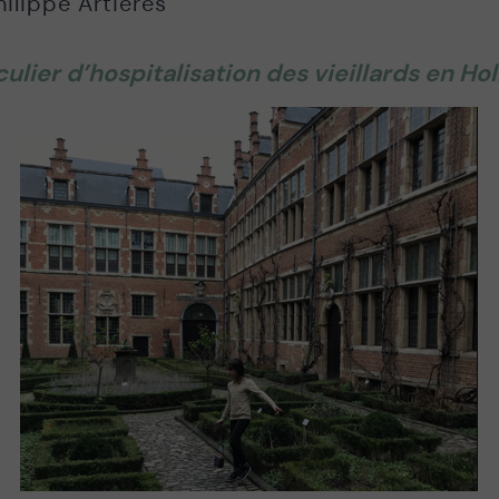
hilippe Artières
lier d’hospitalisation des vieillards en Holl