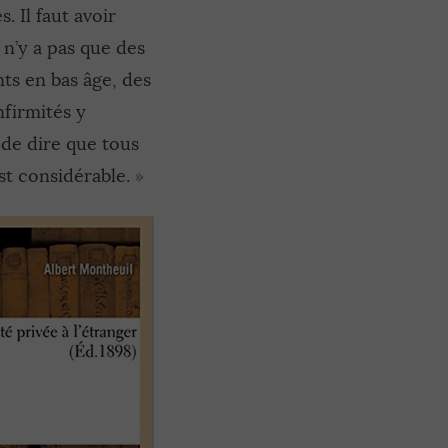
. Il faut avoir
 n’y a pas que des
nts en bas âge, des
nfirmités y
u de dire que tous
»
st considérable.