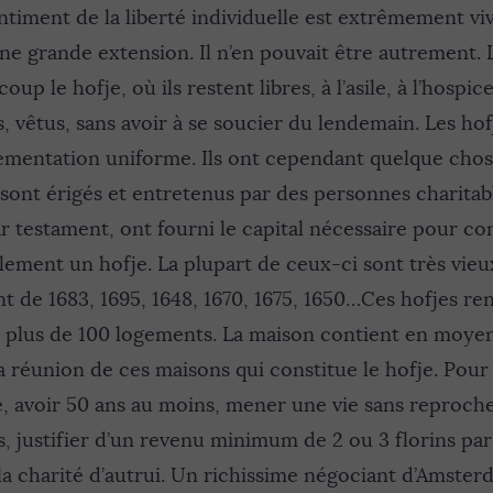
ntiment de la liberté individuelle est extrêmement viva
une grande extension. Il n’en pouvait être autrement.
up le hofje, où ils restent libres, à l’asile, à l’hospic
s, vêtus, sans avoir à se soucier du lendemain. Les hof
ementation uniforme. Ils ont cependant quelque cho
 sont érigés et entretenus par des personnes charitabl
par testament, ont fourni le capital nécessaire pour co
lement un hofje. La plupart de ceux-ci sont très vieu
nt de 1683, 1695, 1648, 1670, 1675, 1650…Ces hofjes re
 plus de 100 logements. La maison contient en moye
la réunion de ces maisons qui constitue le hofje. Pour
lle, avoir 50 ans au moins, mener une vie sans reproche
, justifier d’un revenu minimum de 2 ou 3 florins par
ar la charité d’autrui. Un richissime négociant d’Amste