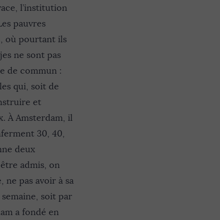
ce, l’institution
 Les pauvres
e, où pourtant ils
jes ne sont pas
se de commun :
es qui, soit de
nstruire et
x. À Amsterdam, il
nferment 30, 40,
nne deux
 être admis, on
, ne pas avoir à sa
 semaine, soit par
rdam a fondé en