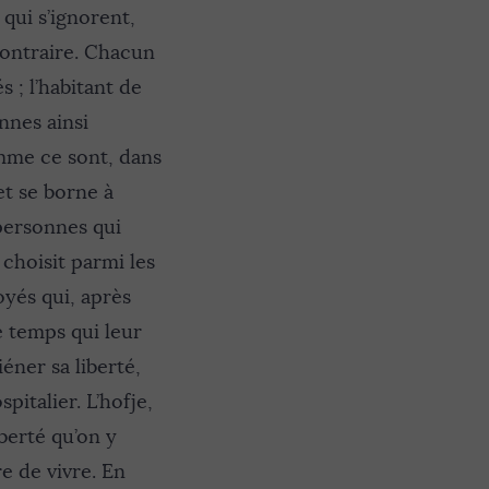
 qui s’ignorent,
 contraire. Chacun
s ; l’habitant de
nnes ainsi
mme ce sont, dans
fet se borne à
 personnes qui
 choisit parmi les
oyés qui, après
e temps qui leur
éner sa liberté,
pitalier. L’hofje,
berté qu’on y
e de vivre. En