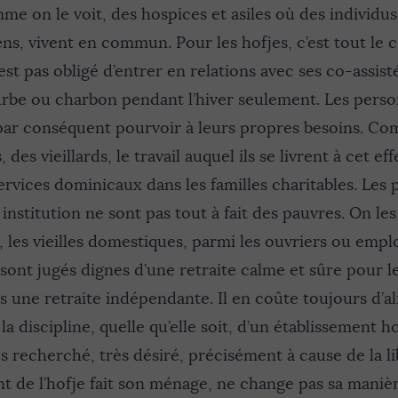
mme on le voit, des hospices et asiles où des individus
iens, vivent en commun. Pour les hofjes, c’est tout le
est pas obligé d’entrer en relations avec ses co-assisté
ourbe ou charbon pendant l’hiver seulement. Les perso
 par conséquent pourvoir à leurs propres besoins. Co
 des vieillards, le travail auquel ils se livrent à cet ef
ervices dominicaux dans les familles charitables. Les
institution ne sont pas tout à fait des pauvres. On les
, les vieilles domestiques, parmi les ouvriers ou empl
 sont jugés dignes d’une retraite calme et sûre pour l
s une retraite indépendante. Il en coûte toujours d’ali
a discipline, quelle qu’elle soit, d’un établissement hos
ès recherché, très désiré, précisément à cause de la li
nt de l’hofje fait son ménage, ne change pas sa manièr