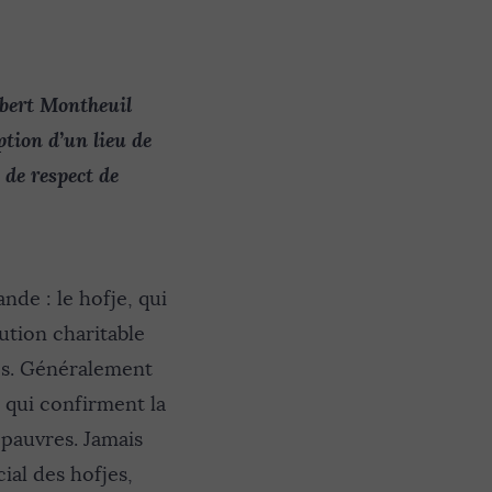
lbert Montheuil
iption d’un lieu de
de respect de
nde : le hofje, qui
ution charitable
es. Généralement
, qui confirment la
 pauvres. Jamais
ial des hofjes,