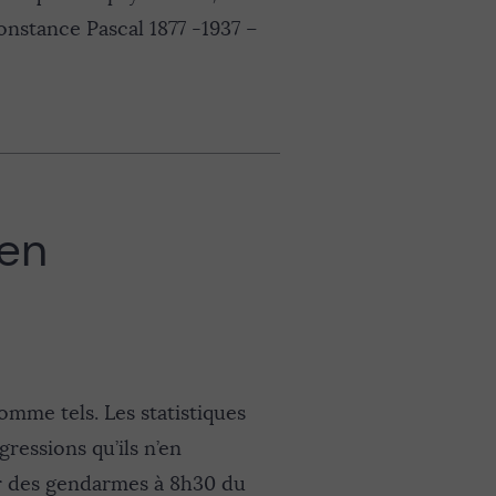
onstance Pascal 1877 -1937 –
ien
mme tels. Les statistiques
gressions qu’ils n’en
ar des gendarmes à 8h30 du