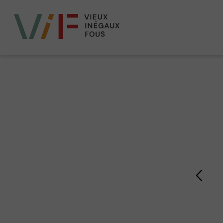
Vieux,
inégaux
et
fous
Page précédente