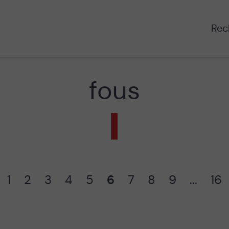
Rech
fous
1
2
3
4
5
6
7
8
9
...
16