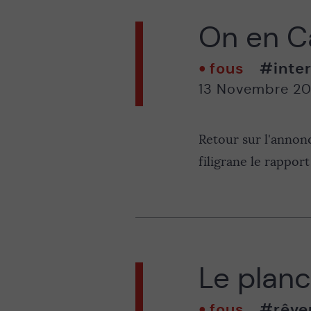
On en Ca
fous
#inter
13 Novembre 2
Retour sur l'annon
filigrane le rappor
Le plan
fous
#rêve