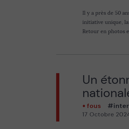
Il y a près de 50 a
initiative unique, l
Retour en photos e
Un étonn
national
fous
#inter
17 Octobre 202