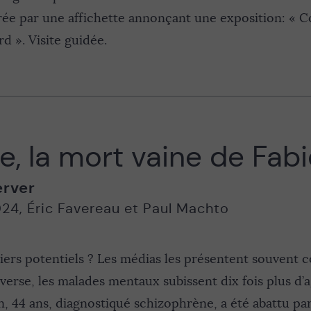
irée par une affichette annonçant une exposition: « C
d ». Visite guidée.
, la mort vaine de Fab
erver
024
,
Éric Favereau et Paul Machto
ers potentiels ? Les médias les présentent souvent co
nverse, les malades mentaux subissent dix fois plus d’a
, 44 ans, diagnostiqué schizophrène, a été abattu p