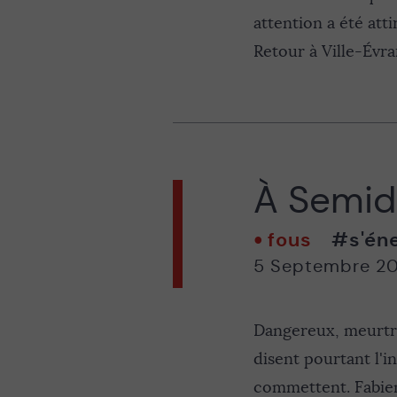
attention a été att
Retour à Ville-Évrar
À Semide
fous
#s'én
5 Septembre 2
Dangereux, meurtri
disent pourtant l'i
commettent. Fabien