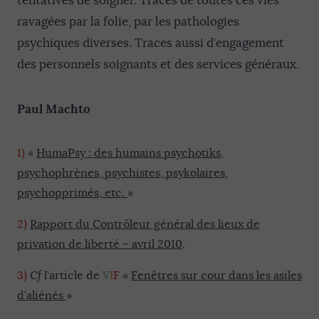
tentatives de soigner. Traces de toutes ces vies
ravagées par la folie, par les pathologies
psychiques diverses. Traces aussi d’engagement
des personnels soignants et des services généraux.
Paul Machto
1)
«
HumaPsy : des humains psychotiks,
psychophrènes, psychistes, psykolaires,
psychopprimés, etc.
»
2)
Rapport du Contrôleur général des lieux de
privation de liberté – avril 2010
.
3)
Cf
l’article de
V
I
F
«
Fenêtres sur cour dans les asiles
d’aliénés
»