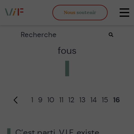
Vieux,
Nous
soutenir
inégaux
Affi
et
la
fous
navi
Rechercher
Valider
Page précédente
la
fous
recherche
1
9
10
11
12
13
14
15
16
C’est parti, V.I.F. existe