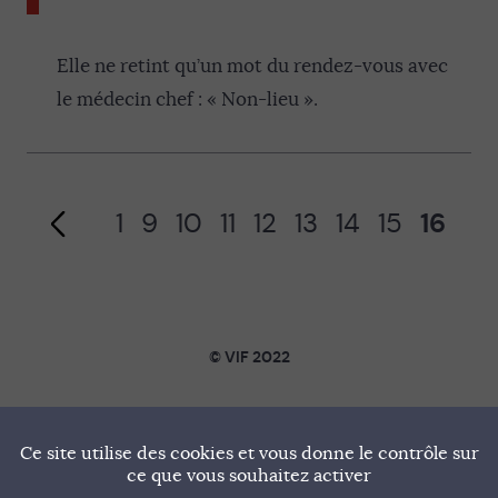
Page précédente
Elle ne retint qu’un mot du rendez-vous avec
le médecin chef : « Non-lieu ».
1
9
10
11
12
13
14
15
16
© VIF 2022
SOUTENIR VIF
Ce site utilise des cookies et vous donne le contrôle sur
NOTRE MANIFESTE
ce que vous souhaitez activer