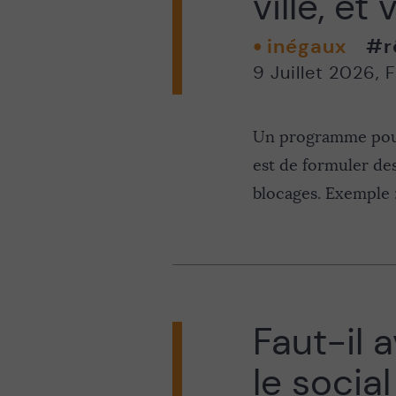
ville, et
inégaux
#r
9 Juillet 2026
,
F
Un programme pour 
est de formuler de
blocages. Exemple : 
Faut-il 
le social