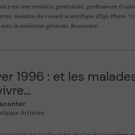
wicz est une médecin généraliste, professeure d’univ
autres, membre du conseil scientifique d’Epi-Phare.
e avec la médecine générale. Rencontre.
r 1996 : et les malade
vivre…
aconter
ilippe Artières
 ans s’ouvrait sur la côte ouest du Canada la onzième 