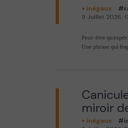
inégaux
#r
9 Juillet 2026
,
G
Peut-être qu’expéri
Une phrase qui frapp
Canicule
miroir d
inégaux
#i