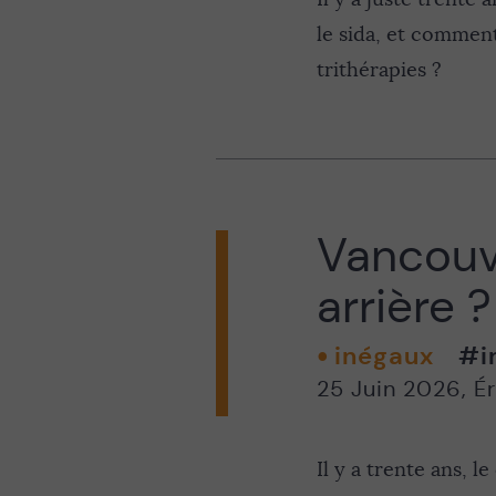
le sida, et comment
trithérapies ?
Vancouve
arrière ?
inégaux
#i
25 Juin 2026
,
É
Il y a trente ans, 