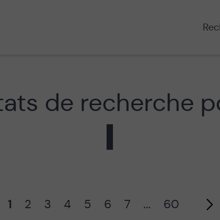
Rech
tats de recherche po
1
2
3
4
5
6
7
...
60