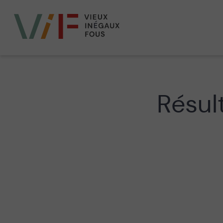
Vieux,
inégaux
et
fous
Résul