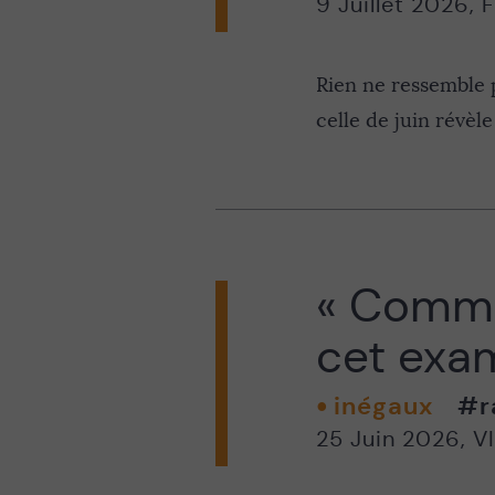
9 Juillet 2026
,
F
Rien ne ressemble p
celle de juin révèle
« Commen
cet exam
inégaux
#r
25 Juin 2026
,
V