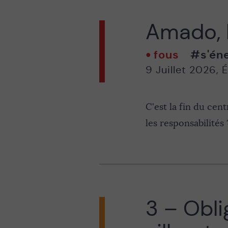
Amado, l
fous
#s'én
9 Juillet 2026
,
É
C'est la fin du cen
les responsabilités 
3 – Oblig