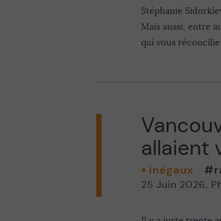
Stéphanie Sidorkie
Mais aussi, entre 
qui vous réconcili
Vancouve
allaient 
inégaux
#r
25 Juin 2026
,
Ph
Il y a juste trente