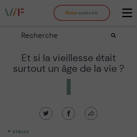
Vieux,
Nous
soutenir
inégaux
Affi
et
la
fous
navi
Rechercher
Valider
la
recherche
Et si la vieillesse était
surtout un âge de la vie ?
Partager
Partager
Partager
sur
sur
par
twitter
facebook
email
vieux
-
-