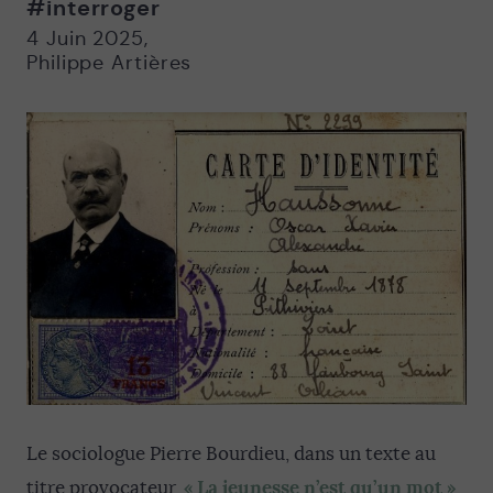
#interroger
Nouvelle
Nouvelle
fenêtre
fenêtre
4 Juin 2025
,
Philippe Artières
Le sociologue Pierre Bourdieu, dans un texte au
« La jeunesse n’est qu’un mot »
titre provocateur,
,