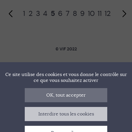
1
2
3
4
5
6
7
8
9
10
11
12
Page suivante
© VIF 2022
SOUTENIR VIF
Ce site utilise des cookies et vous donne le contrôle sur
NOTRE MANIFESTE
ce que vous souhaitez activer
QUI SOMMES-NOUS ?
OK, tout accepter
MENTIONS LÉGALES
Interdire tous les cookies
CONTACT