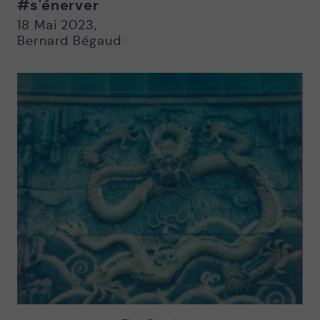
#s'énerver
Nouvelle
Nouvelle
fenêtre
fenêtre
18 Mai 2023
,
Bernard Bégaud