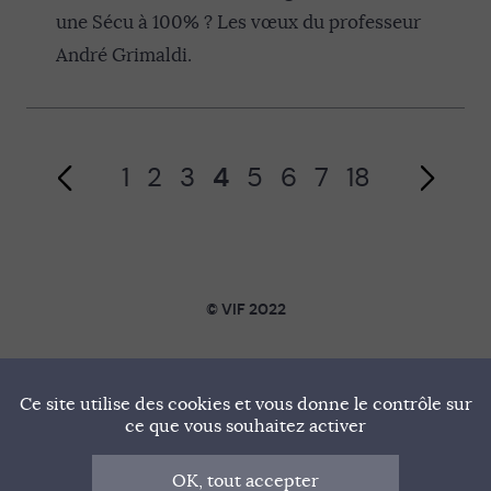
Page précédente
une Sécu à 100% ? Les vœux du professeur
André Grimaldi.
1
2
3
4
5
6
7
18
Page suivante
© VIF 2022
SOUTENIR VIF
Ce site utilise des cookies et vous donne le contrôle sur
NOTRE MANIFESTE
ce que vous souhaitez activer
QUI SOMMES-NOUS ?
OK, tout accepter