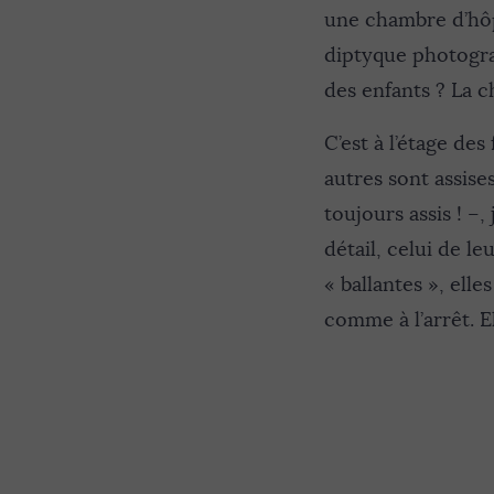
une chambre d’hôp
diptyque photograp
des enfants ? La c
C’est à l’étage des
autres sont assise
toujours assis ! –
détail, celui de l
« ballantes », ell
comme à l’arrêt. E