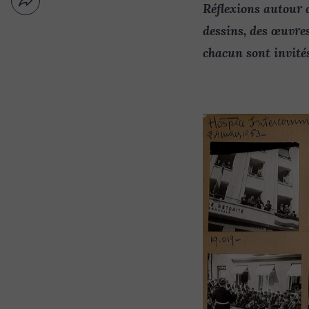
Partager
Réflexions autour d
Nouvelle
par
fenêtre
dessins, des œuvr
email
chacun sont invités