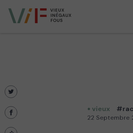
Vieux,
inégaux
et
fous
Partager
sur
twitter
vieux
#rac
-
Partager
22 Septembre 
Nouvelle
sur
fenêtre
facebook
-