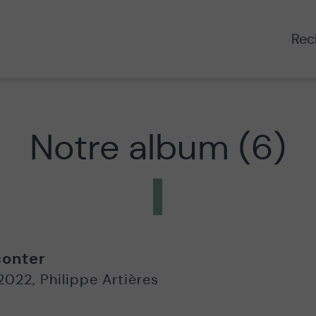
Rech
Notre album (6)
onter
2022
,
Philippe Artières