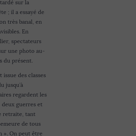
tardé sur la
e ; il a essayé de
on très banal, en
visibles. En
lier, spectateurs
sur une photo au-
s du présent.
 issue des classes
lu jusqu’à
ires regardent les
e deux guerres et
 retraite, tant
 demeure de tous
on ». On peut être