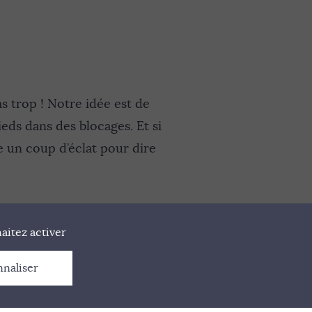
 trop ! Notre idée est de
ds dans des blocages. Et si
e un coup d’éclat pour dire
aitez activer
nnaliser
ES
CONTACT
GESTION DES COOKIES