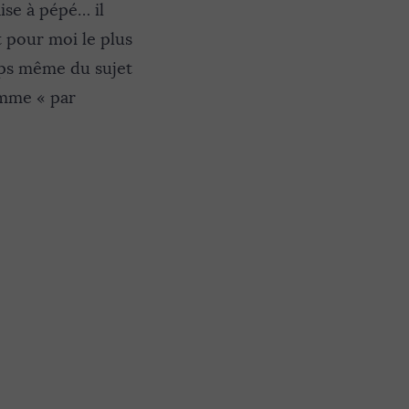
ise à pépé… il
t pour moi le plus
orps même du sujet
omme « par