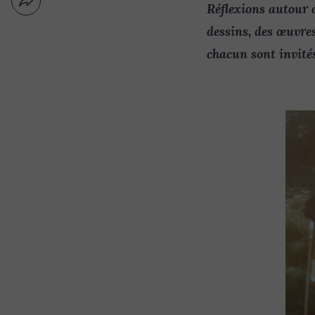
Partager
Réflexions autour d
Nouvelle
par
fenêtre
dessins, des œuvr
email
chacun sont invités