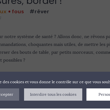
res, bordel !
aux
fous
#rêver
F
notre système de santé ? Allons donc, ne rêvons pas
mandations, choquantes mais utiles, de mettre les pie
verser des bouts de table, par petits morceaux, comm
t possibles ?
ise des cookies et vous donne le contrôle sur ce que vous souh
ccepter
Interdire tous les cookies
Perso
NIFESTE
QUI SOMMES-NOUS ?
MENTIONS LÉGAL