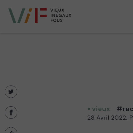
Vieux,
inégaux
et
fous
Partager
sur
twitter
vieux
#rac
-
Partager
28 Avril 2022
,
P
Nouvelle
sur
fenêtre
facebook
-