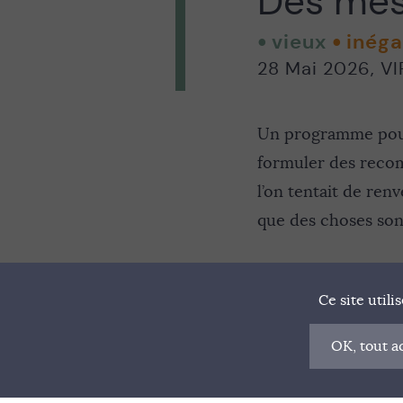
Des mesu
vieux
inég
28 Mai 2026
,
VI
Un programme pour 
formuler des recom
l’on tentait de ren
que des choses son
Ce site util
OK, tout a
© VIF 2022
SOUTENIR VIF
NOTRE MA