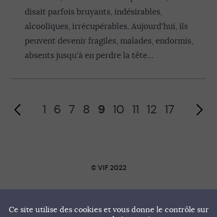
disait parfois bruyants, indésirables,
Page précédente
alcooliques, irrécupérables. Aujourd'hui, ils
peuvent devenir fragiles, malades, endormis,
absents jusqu'à en perdre la tête…
1
6
7
8
9
10
11
12
17
Page suivante
© VIF 2022
SOUTENIR VIF
Ce site utilise des cookies et vous donne le contrôle sur
NOTRE MANIFESTE