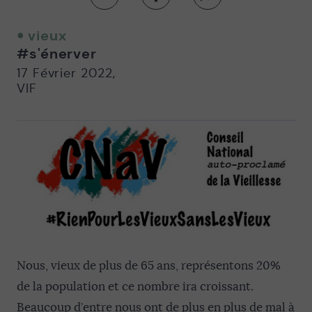
Partager
Partager
Partager
sur
sur
par
twitter
facebook
email
vieux
-
-
#s'énerver
Nouvelle
Nouvelle
fenêtre
fenêtre
17 Février 2022
,
VIF
Nous, vieux de plus de 65 ans, représentons 20%
de la population et ce nombre ira croissant.
Beaucoup d’entre nous ont de plus en plus de mal à