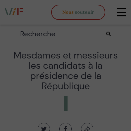
Vieux,
Nous
soutenir
inégaux
Affi
et
la
fous
navi
Rechercher
Valider
la
recherche
Mesdames et messieurs
les candidats à la
présidence de la
République