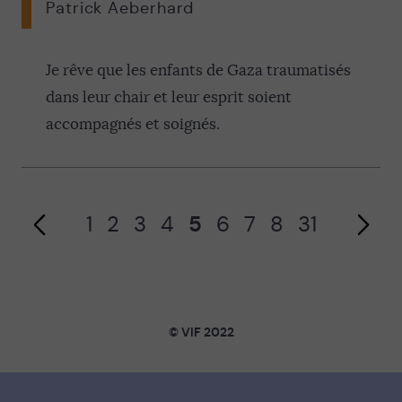
Patrick Aeberhard
Page précédente
Je rêve que les enfants de Gaza traumatisés
dans leur chair et leur esprit soient
accompagnés et soignés.
1
2
3
4
5
6
7
8
31
Page suivante
© VIF 2022
SOUTENIR VIF