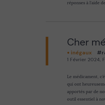
réponses à l’aide d
Cher m
inégaux
#r
1 Février 2024
,
F
Le médicament, c’é
qui ont heureuseme
apportés par de n
outil essentiel à n