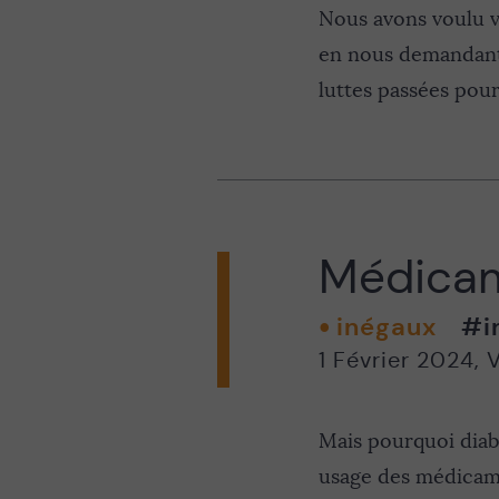
Nous avons voulu vo
en nous demandant q
luttes passées pour
Médicam
inégaux
#i
1 Février 2024
,
V
Mais pourquoi diabl
usage des médicame