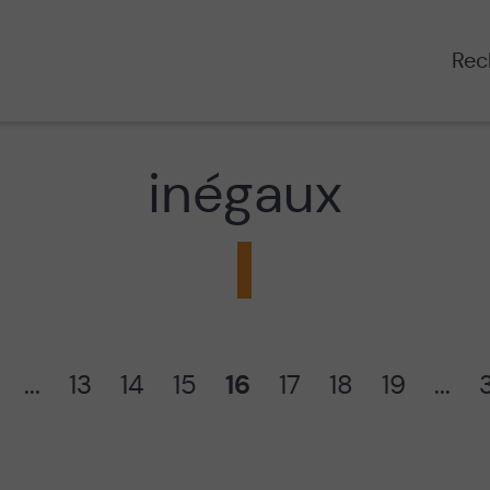
Rech
inégaux
...
13
14
15
16
17
18
19
...