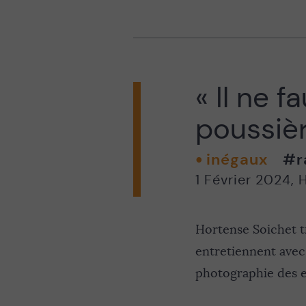
« Il ne f
poussièr
inégaux
#r
1 Février 2024
,
H
Hortense Soichet tr
entretiennent avec 
photographie des es