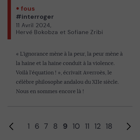
fous
#interroger
11 Avril 2024
,
Hervé Bokobza et Sofiane Zribi
« L’ignorance mène à la peur, la peur mène à
la haine et la haine conduit à la violence.
Page précédente
Voilà l’équation ! », écrivait Averroès, le
célèbre philosophe andalou du XIIe siècle.
Nous en sommes encore là !
1
6
7
8
9
10
11
12
18