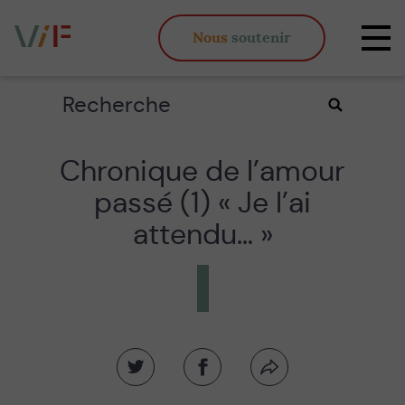
Vieux,
Nous
soutenir
inégaux
Affi
et
la
fous
navi
Rechercher
Valider
la
recherche
Chronique de l’amour
passé (1) « Je l’ai
attendu… »
Partager
Partager
Partager
sur
sur
par