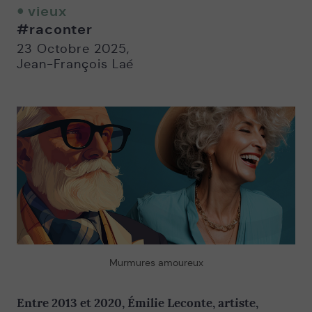
twitter
facebook
email
vieux
-
-
#raconter
Nouvelle
Nouvelle
fenêtre
fenêtre
23 Octobre 2025
,
Jean-François Laé
Murmures amoureux
Entre 2013 et 2020, Émilie Leconte, artiste,