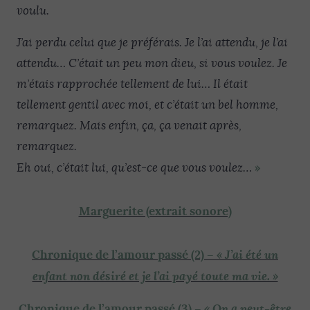
voulu.
J’ai perdu celui que je préférais. Je l’ai attendu, je l’ai
attendu… C’était un peu mon dieu, si vous voulez. Je
m’étais rapprochée tellement de lui… Il était
tellement gentil avec moi, et c’était un bel homme,
remarquez. Mais enfin, ça, ça venait après,
remarquez.
»
Eh oui, c’était lui, qu’est-ce que vous voulez…
Marguerite (extrait sonore)
« J’ai été un
Chronique de l’amour passé (2) –
enfant non désiré et je l’ai payé toute ma vie. »
« On a peut-être
Chronique de l’amour passé (3) –