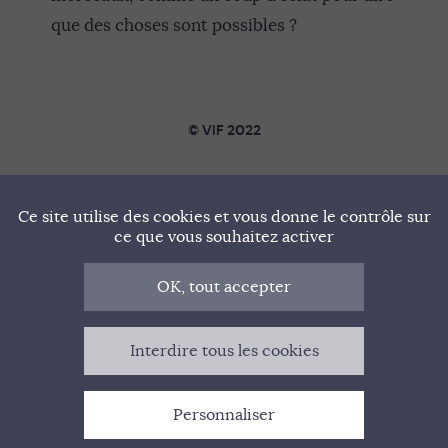
que des choses sont possibles ?
© VIF 2022
SOUTENIR VIF
Ce site utilise des cookies et vous donne le contrôle sur
NOTRE MANIFESTE
ce que vous souhaitez activer
QUI SOMMES-NOUS ?
OK, tout accepter
MENTIONS LÉGALES
Interdire tous les cookies
CONTACT
Personnaliser
GESTION DES COOKIES