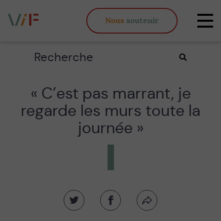
Vieux,
Nous
soutenir
inégaux
Affi
et
la
fous
navi
Rechercher
Valider
la
recherche
« C’est pas marrant, je
regarde les murs toute la
journée »
Partager
Partager
Partager
sur
sur
par