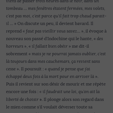
viens de passer trois heures dans le noir, dans un
tombeau … mes fenêtres étaient fermées, mes volets,
c’est pas moi, c’est parce qu’il fait trop chaud parait-
il
… » On discute un peu, il devient bavard. Il
reprend
« faut pas vieillir vous savez
… », il évoque à
nouveau son passé d’Indochine qui le hante, «
des
horreurs
», «
il fallait bien obéir
» me dit-il
sobrement «
mais je ne pourrai jamais oublier, c’est
là toujours dans mes cauchemars, ça revient sans
cesse
». Il poursuit : «
quand je pense que j’ai
échappé deux fois à la mort pour en arriver là
».
Puis il revient sur son désir de mourir et me répète
encore une fois :
« il faudrait une loi, qu’on ait la
»
liberté de choisir
. Il plonge alors son regard dans
le mien comme s’il voulait déverser toute sa