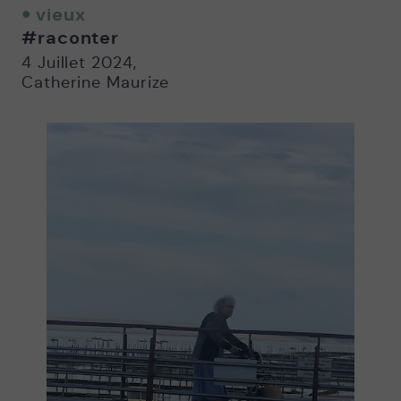
twitter
facebook
email
vieux
-
-
#raconter
Nouvelle
Nouvelle
fenêtre
fenêtre
4 Juillet 2024
,
Catherine Maurize