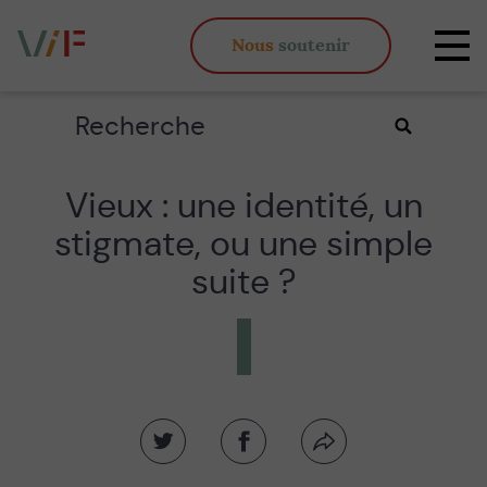
Vieux,
Nous
soutenir
inégaux
Affi
et
la
fous
navi
Rechercher
Valider
la
recherche
Vieux : une identité, un
stigmate, ou une simple
suite ?
Partager
Partager
Partager
sur
sur
par