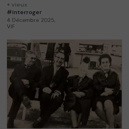
twitter
facebook
email
vieux
-
-
#interroger
Nouvelle
Nouvelle
fenêtre
fenêtre
4 Décembre 2025
,
VIF