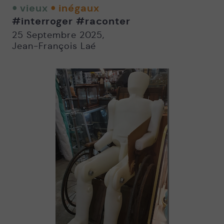
twitter
facebook
email
vieux
inégaux
-
-
#interroger
#raconter
Nouvelle
Nouvelle
fenêtre
fenêtre
25 Septembre 2025
,
Jean-François Laé