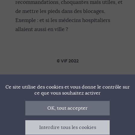
recommandations, choquantes mais utiles, et
de mettre les pieds dans des blocages.
Exemple : et si les médecins hospitaliers
allaient aussi en ville ?
© VIF 2022
SOUTENIR VIF
Ce site utilise des cookies et vous donne le contrôle sur
NOTRE MANIFESTE
ce que vous souhaitez activer
QUI SOMMES-NOUS ?
OK, tout accepter
MENTIONS LÉGALES
Interdire tous les cookies