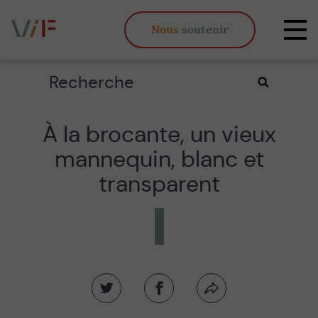
Vieux,
Nous
soutenir
inégaux
Affi
et
la
fous
navi
Rechercher
Valider
la
recherche
À la brocante, un vieux
mannequin, blanc et
transparent
Partager
Partager
Partager
sur
sur
par