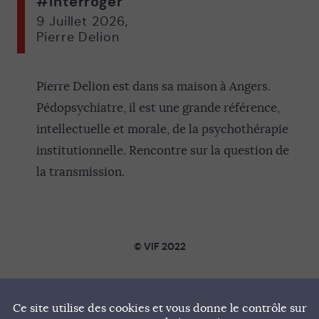
#interroger
9 Juillet 2026
,
Pierre Delion
Pierre Delion est dans sa maison à Angers.
Pédopsychiatre, il est une grande référence,
intellectuelle et morale, de la psychothérapie
institutionnelle. Rencontre sur la question de
la transmission.
© VIF 2022
SOUTENIR VIF
Ce site utilise des cookies et vous donne le contrôle sur
NOTRE MANIFESTE