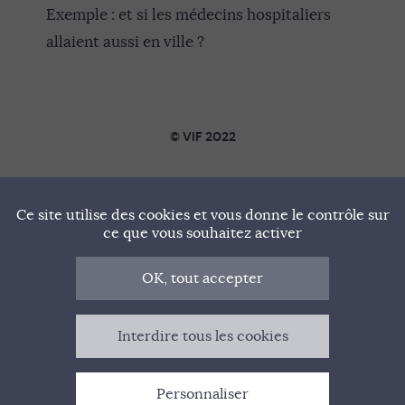
Exemple : et si les médecins hospitaliers
allaient aussi en ville ?
© VIF 2022
SOUTENIR VIF
Ce site utilise des cookies et vous donne le contrôle sur
NOTRE MANIFESTE
ce que vous souhaitez activer
QUI SOMMES-NOUS ?
OK, tout accepter
MENTIONS LÉGALES
Interdire tous les cookies
CONTACT
Personnaliser