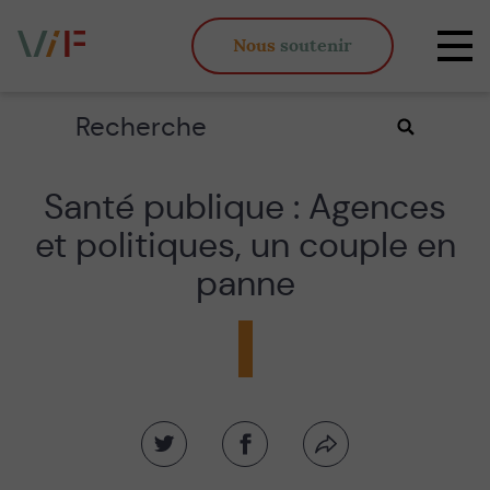
Vieux,
Nous
soutenir
inégaux
Affi
et
la
fous
navi
Rechercher
Valider
la
recherche
Santé publique : Agences
et politiques, un couple en
panne
Partager
Partager
Partager
sur
sur
par