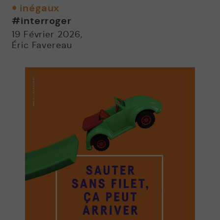
twitter
facebook
email
inégaux
-
-
#interroger
Nouvelle
Nouvelle
fenêtre
fenêtre
19 Février 2026
,
Éric Favereau