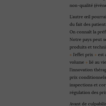
non-qualité (évène
L’autre œil pourra
du fait des patien
On connaît la préf
Notre pays peut se
produits et techni
«
l’effet prix
»
est
volume
»
lié au vi
l’innovation thér
prix conditionnel
inspections et co
régulation des pri
Avant de culpabili