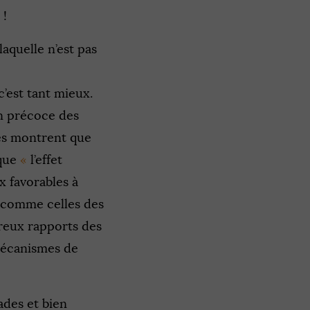
 !
 laquelle n’est pas
’est tant mieux.
on précoce des
des montrent que
que
«
l’effet
ix favorables à
, comme celles des
reux rapports des
 mécanismes de
ades et bien