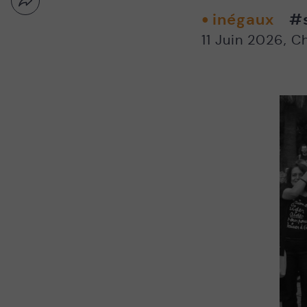
Partager
Nouvelle
inégaux
#s
par
fenêtre
email
11 Juin 2026
,
Ch