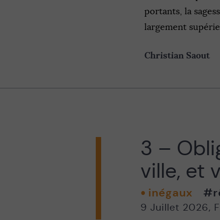
portants, la sages
largement supérie
Christian Saout
3 – Oblig
ville, et
inégaux
#r
9 Juillet 2026
,
F