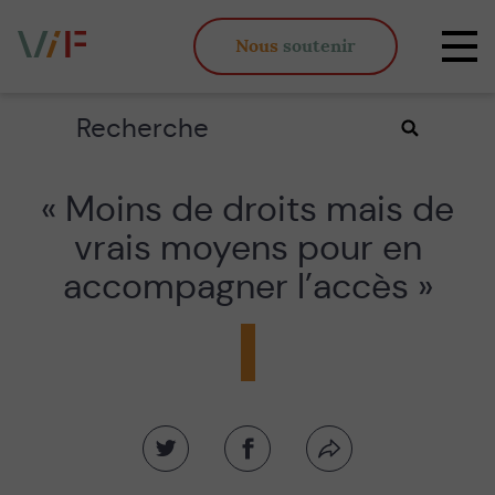
Vieux,
Nous
soutenir
inégaux
Affi
et
la
fous
navi
Rechercher
Valider
la
recherche
« Moins de droits mais de
vrais moyens pour en
accompagner l’accès »
Partager
Partager
Partager
sur
sur
par