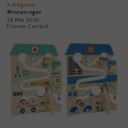
twitter
facebook
email
inégaux
-
-
#interroger
Nouvelle
Nouvelle
fenêtre
fenêtre
28 Mai 2026
,
Étienne Caniard