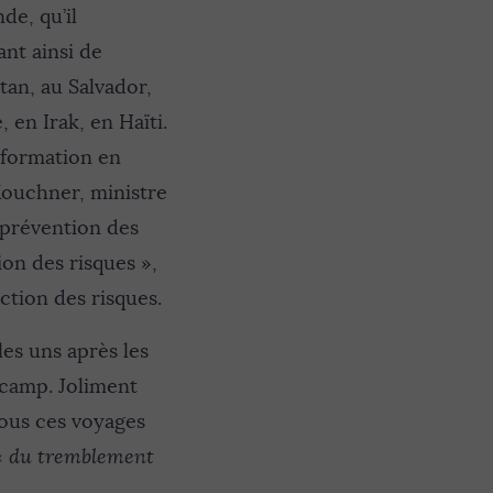
de, qu’il
ant ainsi de
tan, au Salvador,
 en Irak, en Haïti.
e formation en
 Kouchner, ministre
a prévention des
ion des risques »,
ction des risques.
les uns après les
 camp. Joliment
ous ces voyages
 «
du tremblement