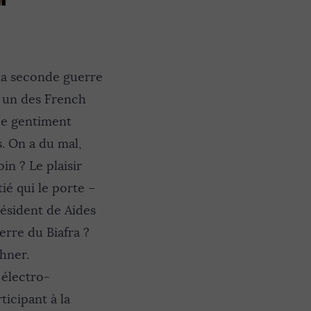
 la seconde guerre
, un des French
oue gentiment
. On a du mal,
in ? Le plaisir
tié qui le porte –
ésident de Aides
erre du Biafra ?
chner.
 électro-
icipant à la