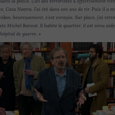
dans la police. L’un des terroristes a effectivement tiré
e, Casa Nostra. J’ai été dans son axe de tir. Puis il a 
ikov, heureusement, s’est enrayée. Sur place, j’ai ret
e Michel Bonnot. Il habite le quartier, il est venu aider
ôpital de guerre.
»