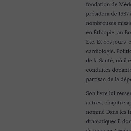
fondation de Méde
présidera de 1987 
nombreuses mission
en Éthiopie, au Br
Etc. Et ces jours-
cardiologie. Polit
de la Santé, où il
conduites dopantes
partisan de la dép
Son livre lui resse
autres, chapitre a
nommé Dans les fr
dramatiques il do
de terre en Armén