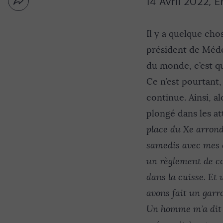
14 Avril 2022
,
É
Partager
Nouvelle
par
fenêtre
email
Il y a quelque cho
président de Méde
du monde, c’est qu
Ce n’est pourtant, n
continue. Ainsi, a
plongé dans les a
place du Xe arrond
samedis avec mes en
un règlement de co
dans la cuisse. Et
avons fait un garro
Un homme m’a dit