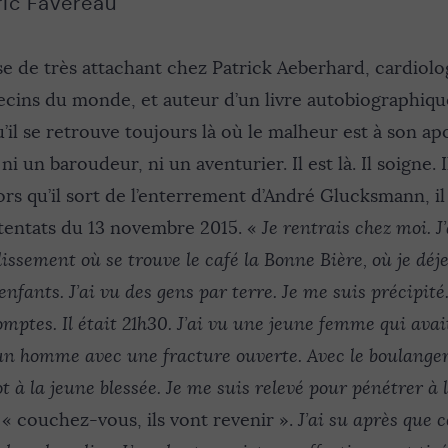
ric Favereau
se de très attachant chez Patrick Aeberhard, cardiol
cins du monde, et auteur d’un livre autobiographique
’il se retrouve toujours là où le malheur est à son ap
i un baroudeur, ni un aventurier. Il est là. Il soigne. Il 
lors qu’il sort de l’enterrement d’André Glucksmann, il
ttentats du 13 novembre 2015. «
Je rentrais chez moi. J
issement où se trouve le café la Bonne Bière, où je déj
fants. J’ai vu des gens par terre. Je me suis précipité.
mptes. Il était 21h30. J’ai vu une jeune femme qui avai
 un homme avec une fracture ouverte. Avec le boulanger
t à la jeune blessée. Je me suis relevé pour pénétrer à l
« couchez-vous, ils vont revenir ».
J’ai su après que 