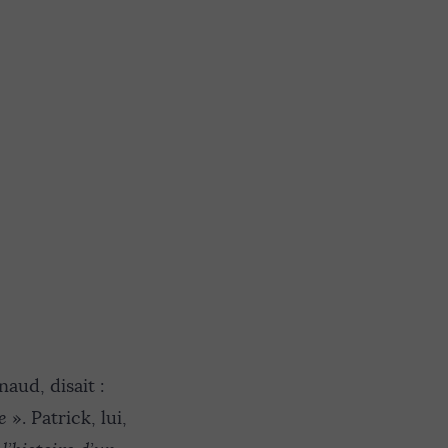
aud, disait :
re
». Patrick, lui,