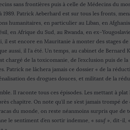
cins sans frontières puis à celle de Médecins du mon
à 1989. Patrick Aeberhard est sur tous les fronts, men
s humanitaires, en particulier au Liban, en Afghanis
ésil, en Afrique du Sud, au Rwanda, en ex–Yougoslavie,
ci, il est encore en Mauritanie à monter des stages d
ique aussi, il l’a été. Un temps, au cabinet de Bernard
 est chargé de la toxicomanie, de l’exclusion puis de l
. Patrick ne lâchera jamais ce dossier « de la réduct
énalisation des drogues douces, et militant de la rédu
mble. Il raconte tous ces épisodes. Les mettant à plat 
près chapitre. On note qu’il ne s’est jamais trompé de
acas du monde, on reste néanmoins surpris que de t
nne le sentiment d’en sortir indemne, «
sauf
», dit-il,
ie
».