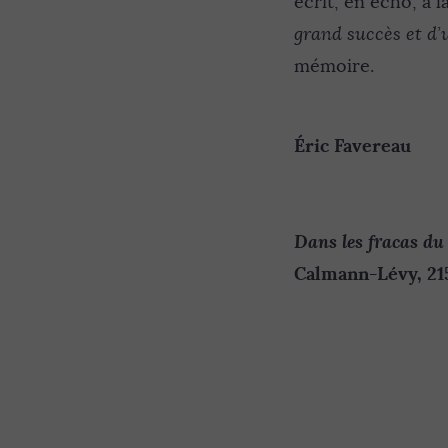
écrit, en écho, à l
grand succès et d’
mémoire.
Éric Favereau
Dans les fracas d
Calmann-Lévy, 215