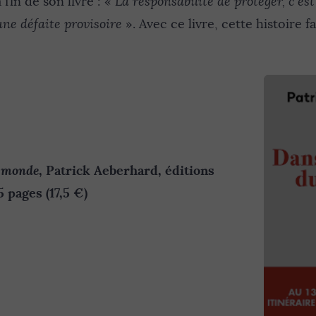
a fin de son livre : «
La responsabilité de protéger, c’est 
une défaite provisoire
». Avec ce livre, cette histoire f
u monde
, Patrick Aeberhard, éditions
 pages (17,5 €)