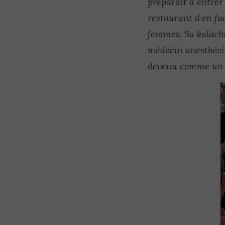
préparait à entrer 
restaurant d’en fac
femmes. Sa kalachn
médecin anesthésist
devenu comme un h