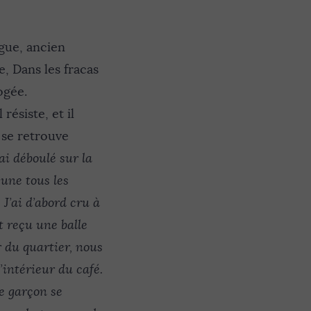
ogue, ancien
, Dans les fracas
ogée.
résiste, et il
 se retrouve
’ai déboulé sur la
eune tous les
 J’ai d’abord cru à
t reçu une balle
 du quartier, nous
’intérieur du café.
ce garçon se