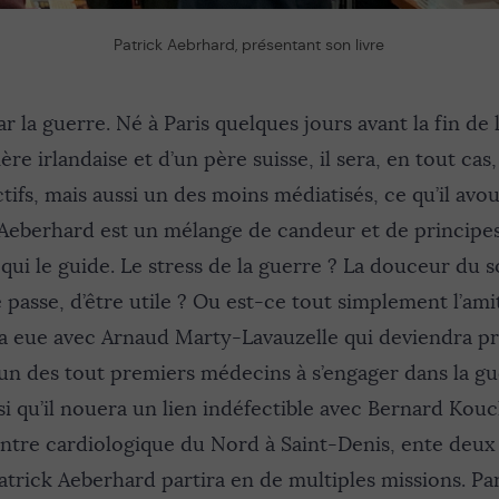
Patrick Aebrhard, présentant son livre
la guerre. Né à Paris quelques jours avant la fin de
re irlandaise et d’un père suisse, il sera, en tout cas
ctifs, mais aussi un des moins médiatisés, ce qu’il av
 Aeberhard est un mélange de candeur et de principes
e qui le guide. Le stress de la guerre ? La douceur du so
e passe, d’être utile ? Ou est-ce tout simplement l’ami
 a eue avec Arnaud Marty-Lavauzelle qui deviendra pr
e un des tout premiers médecins à s’engager dans la gu
ssi qu’il nouera un lien indéfectible avec Bernard Kou
ntre cardiologique du Nord à Saint-Denis, ente deux
rick Aeberhard partira en de multiples missions. Part