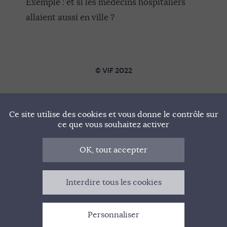
Exemple : et si les médecins hospitaliers
allaient aussi en ville ?
© VIF 2022
SOUTENIR VIF
Ce site utilise des cookies et vous donne le contrôle sur
NOTRE MANIFESTE
ce que vous souhaitez activer
QUI SOMMES-NOUS ?
OK, tout accepter
MENTIONS LÉGALES
Interdire tous les cookies
CONTACT
Personnaliser
GESTION DES COOKIES