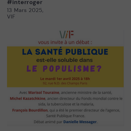
#interroger
Nouvelle
Nouvelle
fenêtre
fenêtre
13 Mars 2025
,
VIF