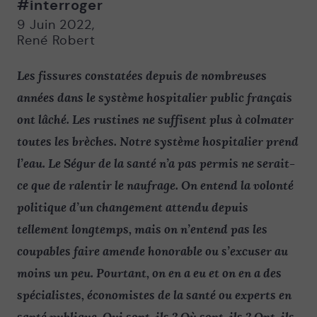
#interroger
Nouvelle
Nouvelle
fenêtre
fenêtre
9 Juin 2022
,
René Robert
Les fissures constatées depuis de nombreuses
années dans le système hospitalier public français
ont lâché. Les rustines ne suffisent plus à colmater
toutes les brèches. Notre système hospitalier prend
l’eau. Le Ségur de la santé n’a pas permis ne serait-
ce que de ralentir le naufrage. On entend la volonté
politique d’un changement attendu depuis
tellement longtemps, mais on n’entend pas les
coupables faire amende honorable ou s’excuser au
moins un peu. Pourtant, on en a eu et on en a des
spécialistes, économistes de la santé ou experts en
santé publique. Qui sont-ils ? Où sont-ils ? Ont-ils