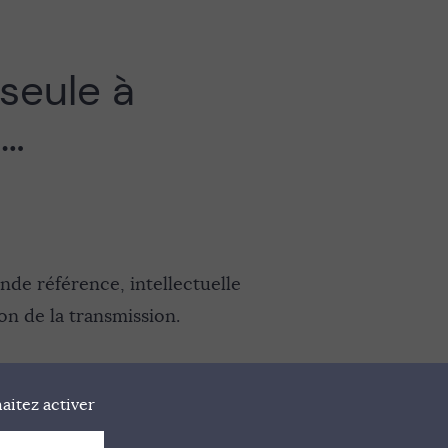
 seule à
 …
nde référence, intellectuelle
on de la transmission.
aitez activer