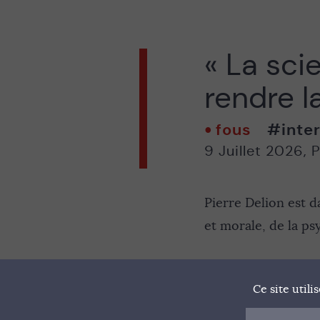
« La sci
rendre l
fous
#inter
9 Juillet 2026
,
P
Pierre Delion est d
et morale, de la ps
Ce site util