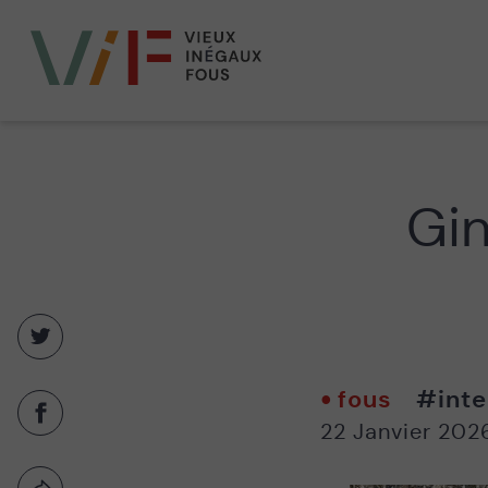
Vieux,
inégaux
et
fous
Gin
Partager
sur
twitter
fous
#inte
-
Partager
22 Janvier 202
Nouvelle
sur
fenêtre
facebook
-