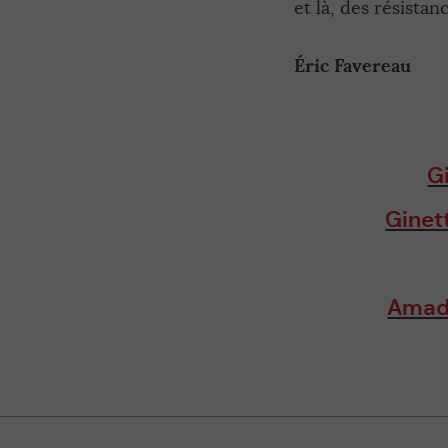
et là, des résistan
Éric Favereau
G
Ginet
Amado