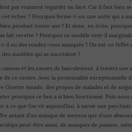
lent pas vraiment regarder en face. Car il faut bien se
i cet échec ? Pourquoi ferme-t-on une unité qui a m
ien pendant trente ans ? Et donc, en écho, pourquoi
pas fait recette ? Pourquoi ce modèle s’est-il marginal
-t-il eu des rendez-vous manqués ? Ou est-ce l’effet 
t des modèles qui se succèdent ?
s raisons et les causes de basculement, à travers une s
re de ce centre. Avec la personnalité exceptionnelle de
tre Ginette Amado, des propos de malades et de soign
ter pourquoi ce lieu a si bien fonctionné. Puis nous
er à ce que l’on vit aujourd’hui, à savoir une psychiat
uffre autant d’un manque de moyens que d’une absenc
derships peut-être aussi, de manques de passion, même 