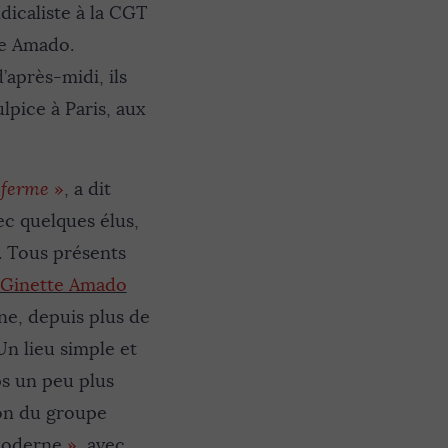
dicaliste à la CGT
se Amado.
’après-midi, ils
ulpice à Paris, aux
 ferme
»
, a dit
ec quelques élus,
. Tous présents
Ginette Amado
ine, depuis plus de
Un lieu simple et
ps un peu plus
tion du groupe
oderne
»
, avec