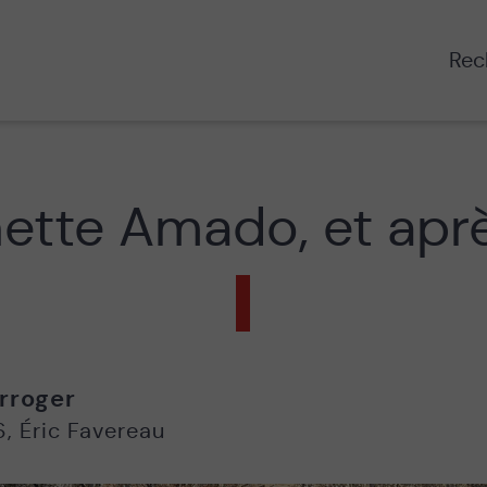
Rech
ette Amado, et apr
rroger
6
,
Éric Favereau