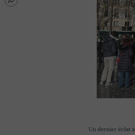
Partager
Nouvelle
par
fenêtre
email
Un dernier éclat 