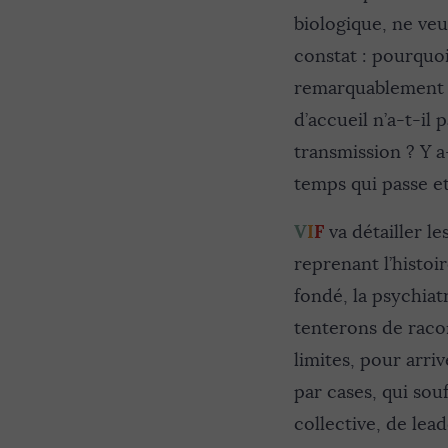
biologique, ne veu
constat : pourquo
remarquablement b
d’accueil n’a-t-il 
transmission ? Y a
temps qui passe e
V
I
F
va détailler le
reprenant l’histoi
fondé, la psychia
tenterons de racon
limites, pour arriv
par cases, qui so
collective, de lea