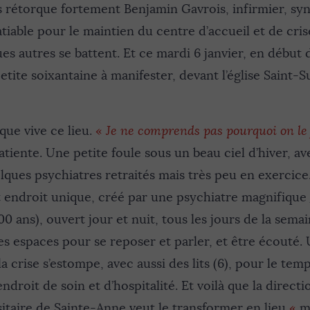
rétorque fortement Benjamin Gavrois, infirmier, syn
tiable pour le maintien du centre d’accueil et de cri
ues autres se battent. Et ce mardi 6 janvier, en début d
etite soixantaine à manifester, devant l’église Saint-S
 que vive ce lieu.
«
Je ne comprends pas pourquoi on le
iente. Une petite foule sous un beau ciel d’hiver, av
lques psychiatres retraités mais très peu en exercice
 endroit unique, créé par une psychiatre magnifique
00 ans), ouvert jour et nuit, tous les jours de la sema
es espaces pour se reposer et parler, et être écouté. 
la crise s’estompe, avec aussi des lits (6), pour le tem
endroit de soin et d’hospitalité. Et voilà que la direc
sitaire de Sainte-Anne veut le transformer en lieu
«
m