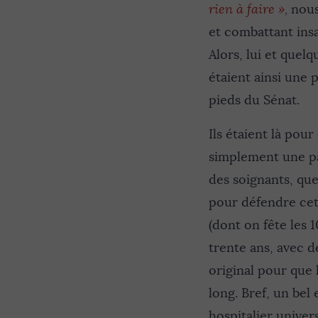
rien à faire
»
,
nous 
et combattant insa
Alors, lui et quelq
étaient ainsi une p
pieds du Sénat.
Ils étaient là pour
simplement une pat
des soignants, que
pour défendre cet
(dont on fête les 1
trente ans, avec d
original pour que 
long. Bref, un bel 
hospitalier univer