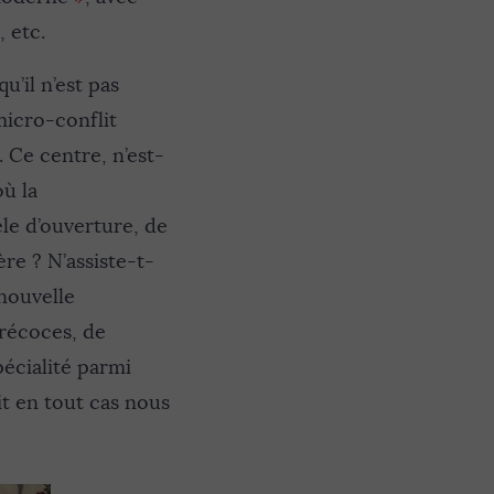
 etc.
’il n’est pas
micro-conflit
 Ce centre, n’est-
où la
èle d’ouverture, de
ère ? N’assiste-t-
nouvelle
précoces, de
pécialité parmi
t en tout cas nous