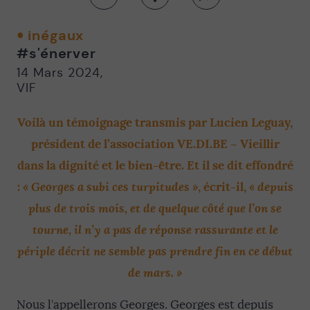
Partager
Partager
Partager
sur
sur
par
twitter
facebook
email
inégaux
-
-
#s'énerver
Nouvelle
Nouvelle
fenêtre
fenêtre
14 Mars 2024
,
VIF
Voilà un témoignage transmis par Lucien Leguay,
président de l’association VE.DI.BE – Vieillir
dans la dignité et le bien-être. Et il se dit effondré
« Georges a subi ces turpitudes »
« depuis
:
, écrit-il,
plus de trois mois, et de quelque côté que l’on se
tourne, il n’y a pas de réponse rassurante et le
périple décrit ne semble pas prendre fin en ce début
de mars. »
Nous l’appellerons Georges. Georges est depuis