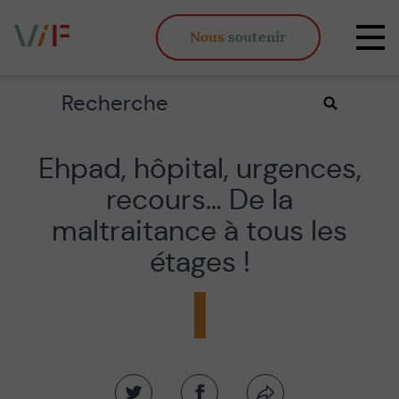
Vieux,
Nous
soutenir
inégaux
Affi
et
la
fous
navi
Rechercher
Valider
la
recherche
Ehpad, hôpital, urgences,
recours… De la
maltraitance à tous les
étages !