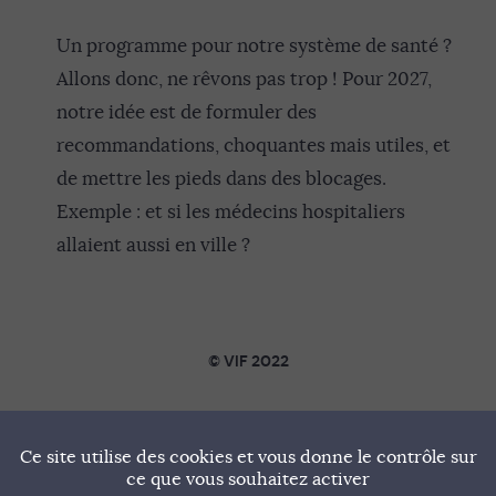
Un programme pour notre système de santé ?
Allons donc, ne rêvons pas trop ! Pour 2027,
notre idée est de formuler des
recommandations, choquantes mais utiles, et
de mettre les pieds dans des blocages.
Exemple : et si les médecins hospitaliers
allaient aussi en ville ?
© VIF 2022
SOUTENIR VIF
Ce site utilise des cookies et vous donne le contrôle sur
NOTRE MANIFESTE
ce que vous souhaitez activer