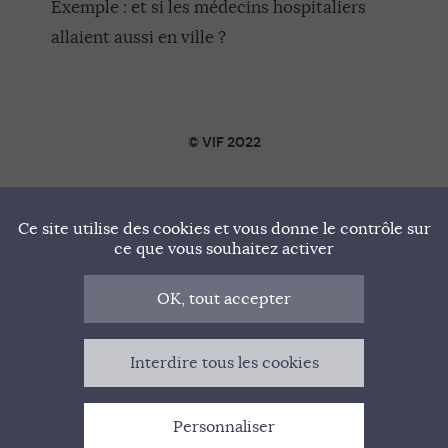
Exemple : et si les médecins hospitaliers
allaient aussi en ville ?
© VIF 2022
SOUTENIR VIF
Ce site utilise des cookies et vous donne le contrôle sur
NOTRE MANIFESTE
ce que vous souhaitez activer
QUI SOMMES-NOUS ?
OK, tout accepter
MENTIONS LÉGALES
Interdire tous les cookies
CONTACT
Personnaliser
GESTION DES COOKIES