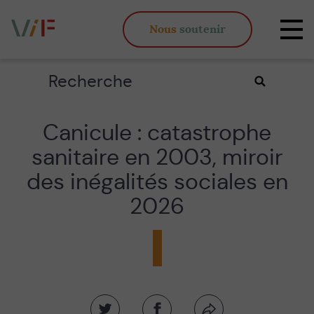
Vieux,
Nous
soutenir
inégaux
Affi
et
la
fous
navi
Rechercher
Valider
la
recherche
Canicule : catastrophe
sanitaire en 2003, miroir
des inégalités sociales en
2026