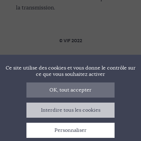
la transmission.
© VIF 2022
SOUTENIR VIF
Ce site utilise des cookies et vous donne le contrôle sur
NOTRE MANIFESTE
ce que vous souhaitez activer
QUI SOMMES-NOUS ?
OK, tout accepter
MENTIONS LÉGALES
Interdire tous les cookies
CONTACT
Personnaliser
GESTION DES COOKIES