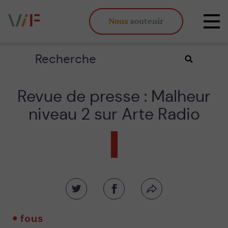
Vieux,
Nous
soutenir
inégaux
Affi
et
la
fous
navi
Rechercher
Valider
la
recherche
Revue de presse : Malheur
niveau 2 sur Arte Radio
Partager
Partager
Partager
sur
sur
par
twitter
facebook
email
fous
-
-