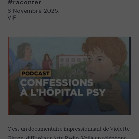
#raconter
Nouvelle
Nouvelle
fenêtre
fenêtre
6 Novembre 2025
,
VIF
C’est un documentaire impressionnant de Violette
Gitton, diffusé sur Arte Radio. Voilà un téléphone