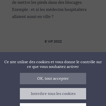
de mettre les pieds dans des blocages.
Exemple : et si les médecins hospitaliers
allaient aussi en ville ?
© VIF 2022
SOUTENIR VIF
Ce site utilise des cookies et vous donne le contrôle sur
NOTRE MANIFESTE
ce que vous souhaitez activer
QUI SOMMES-NOUS ?
OK, tout accepter
MENTIONS LÉGALES
Interdire tous les cookies
CONTACT