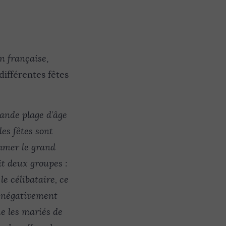
on française
,
différentes fêtes
ande plage d’âge
es fêtes sont
thmer le grand
it deux groupes :
le célibataire, ce
s négativement
e les mariés de