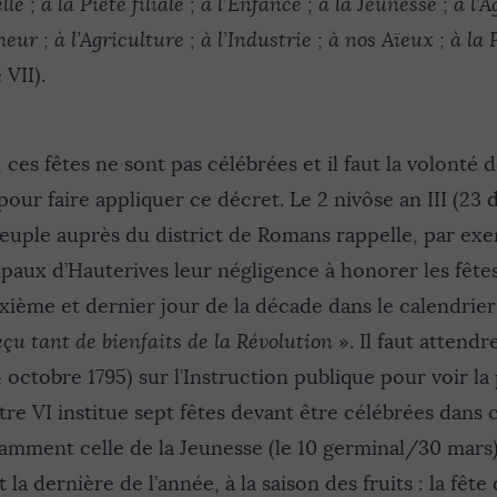
 ; à la Piété filiale ; à l’Enfance ; à la Jeunesse ; à l’Âge
eur ; à l’Agriculture ; à l’Industrie ; à nos Aïeux ; à la 
 VII).
, ces fêtes ne sont pas célébrées et il faut la volonté
our faire appliquer ce décret. Le 2 nivôse an III (23 
euple auprès du district de Romans rappelle, par exe
ipaux d’Hauterives leur négligence à honorer les fête
xième et dernier jour de la décade dans le calendrier
reçu tant de bienfaits de la Révolution
». Il faut attendre
 octobre 1795) sur l’Instruction publique pour voir la
tre VI institue sept fêtes devant être célébrées dans
amment celle de la Jeunesse (le 10 germinal/30 mars)
 la dernière de l’année, à la saison des fruits : la fête d