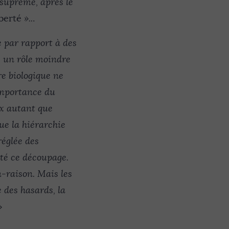
 suprême, après le
uberté
»..
.
e par rapport à des
e un rôle moindre
re biologique ne
’importance du
ux autant que
ue la hiérarchie
réglée des
rté ce découpage.
-raison. Mais les
e des hasards, la
»