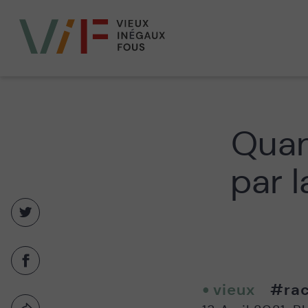
Vieux,
inégaux
et
fous
Quand
par 
Partager
sur
twitter
-
Partager
Nouvelle
sur
fenêtre
vieux
#rac
facebook
-