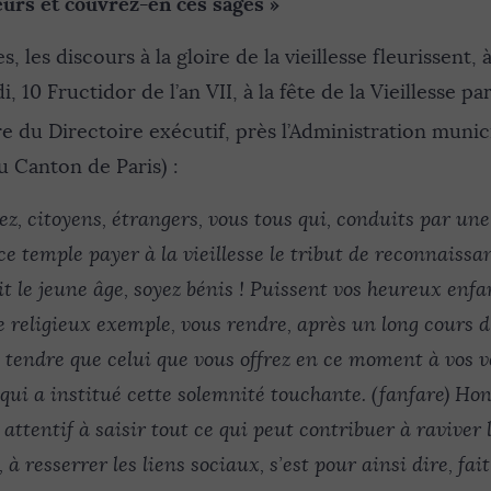
eurs et couvrez-en ces sages »
 les discours à la gloire de la vieillesse fleurissent, 
 10 Fructidor de l’an VII, à la fête de la Vieillesse pa
 du Directoire exécutif, près l’Administration munic
 Canton de Paris) :
z, citoyens, étrangers, vous tous qui, conduits par un
 ce temple payer à la vieillesse le tribut de reconnaissa
t le jeune âge, soyez bénis ! Puissent vos heureux enfa
e religieux exemple, vous rendre, après un long cours d
endre que celui que vous offrez en ce moment à vos v
ui a institué cette solemnité touchante. (fanfare) Ho
ttentif à saisir tout ce qui peut contribuer à raviver l’
 à resserrer les liens sociaux, s’est pour ainsi dire, fai