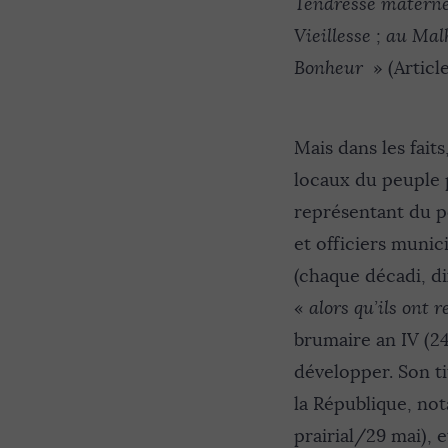
Tendresse maternelle
Vieillesse ; au Malh
Bonheur
» (Article
Mais dans les faits
locaux du peuple p
représentant du p
et officiers munic
(chaque décadi, di
«
alors qu’ils ont 
brumaire an IV (24
développer. Son ti
la République, not
prairial/29 mai), et