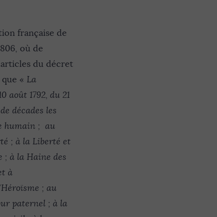
tion française de
1806, où de
 articles du décret
i que «
La
10 août 1792, du 21
 de décades les
re humain ; au
é ; à la Liberté et
e ; à la Haine des
et à
 l’Héroïsme ; au
ur paternel ; à la