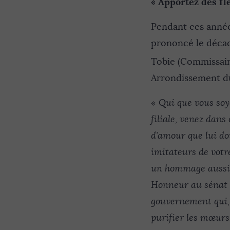
« Apportez des fl
Pendant ces années,
prononcé le décadi,
Tobie (Commissaire
Arrondissement du
«
Qui que vous soye
filiale, venez dans
d’amour que lui doi
imitateurs de votr
un hommage aussi t
Honneur au sénat q
gouvernement qui, a
purifier les mœurs,