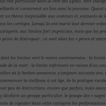
t un rôle particulier dans la Fête des Époux, sont charg
ieillards et conservent un lien avec la jeunesse. Quant
rent un thème inépuisable aux orateurs et, entourés de 
ans les cortèges. Lorsqu’ils ont marié leur dernier enfan
catégorie, aux limites fort imprécises, mais que les p
 peine de distinguer ; ce sont alors les «
pères et mères
 dont les limites sont le moins controversées : la limit
tude de la mort ; la limite inférieure en raison d’un con
médies où le barbon amoureux a toujours soixante ans, d
ommencer la vieillesse à cet âge, de la pratique rurale
met peu de distinctions, encore que parfois, mais asse
 y décèlent un groupe particulier, le groupe des «
sage
ente de signaler dans cette catégorie les performances 