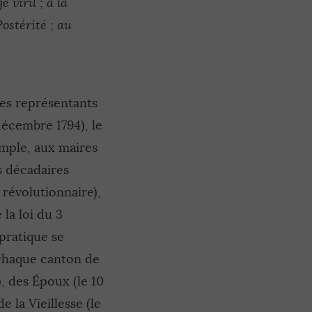
 viril ; à la
Postérité ; au
 des représentants
décembre 1794), le
mple, aux maires
s décadaires
 révolutionnaire),
 la loi du 3
 pratique se
 chaque canton de
, des Époux (le 10
e la Vieillesse (le