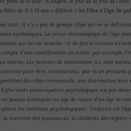
fêtes de le dire : à Angers, le jour de la fête de l’Être
 filles de 11 à 13 ans
» défilent «
les filles à l’âge de p
as tout ; il n’y a pas de groupe d’âge qui ne se définiss
 toutes symboliques. La venue chronologique de l’âge jou
nduite qui lui est attaché ; et de fait le recours à l’ord
e compte d’une classification où éclate, par exemple, l
x mariés. Les facteurs de maturation, ici, sont socia
écisément peut-être, cérémoniels : par-là on pressent q
partition des rôles cérémoniels, une distribution bien 
. Enfin toute préoccupation psychologique n’a pas dése
-on jamais distinguer un âge de raison d’un âge de non
iplient les notations psychologiques : l’enfance est l’âg
, la maturité des jouissances, la vieillesse des regrets
. 