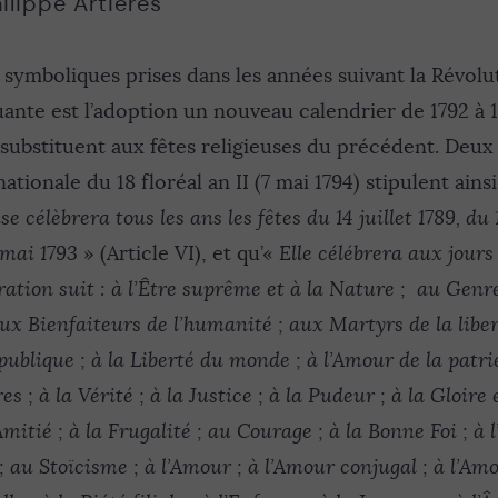
ilippe Artières
symboliques prises dans les années suivant la Révolu
uante est l’adoption un nouveau calendrier de 1792 à 
 substituent aux fêtes religieuses du précédent. Deux
tionale du 18 floréal an II (7 mai 1794) stipulent ains
e célèbrera tous les ans les fêtes du 14 juillet 1789, du 
 mai 1793
» (Article VI), et qu’«
Elle célébrera aux jours
ration suit :
à l’Être suprême et à la Nature ; au Gen
ux Bienfaiteurs de l’humanité ; aux Martyrs de la libert
République ; à la Liberté du monde ; à l’Amour de la patri
es ; à la Vérité ; à la Justice ; à la Pudeur ; à la Gloire 
’Amitié ; à la Frugalité ; au Courage ; à la Bonne Foi ; à
au Stoïcisme ; à l’Amour ; à l’Amour conjugal ; à l’Amo