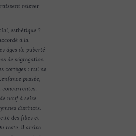
raissent relever
ial, esthétique ?
 accordé à la
 les âges de puberté
ions de ségrégation
s cortèges : nul ne
L’enfance passée,
nt concurrentes.
de neuf à seize
hymnes distincts.
té des filles et
Du
reste, il arrive