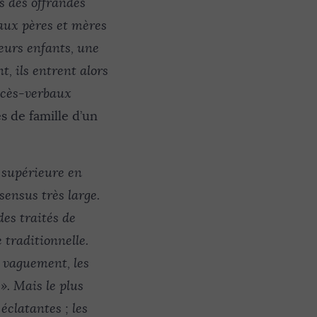
és des offrandes
 aux pères et mères
leurs enfants, une
t, ils entrent alors
rocès-verbaux
 de famille d’un
e supérieure en
sensus très large.
es traités de
 traditionnelle.
z vaguement, les
s
». Mais le plus
éclatantes ; les