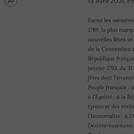
13 Avril 2021
,
Ph
Partager
Nouvelle
par
fenêtre
email
Parmi les mesures 
1789, la plus marq
nouvelles fêtes se
de la Convention na
République français
janvier 1793, du 31
fêtes dont l’énumé
Peuple français ; a
à l’Égalité ; à la 
tyrans et des traitr
l’Immortalité ; à l
Désintéressement ; 