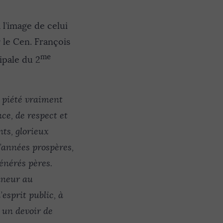
à l’image de celui
r le Cen. François
me
ipale du 2
e piété vraiment
nce, de respect et
nts, glorieux
’années prospères,
énérés pères.
nneur au
esprit public, à
t un devoir de