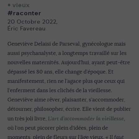
twitter
facebook
email
vieux
-
-
#raconter
Nouvelle
Nouvelle
fenêtre
fenêtre
20 Octobre 2022
,
Éric Favereau
Geneviève Delaisi de Parseval, gynécologue mais
aussi psychanalyste, a longtemps travaillé sur les
nouvelles maternités. Aujourd’hui, ayant peut-être
dépassé les 80 ans, elle change d’époque. Et
manifestement, rien ne l’agace plus que ceux qui
l’enferment dans les clichés de la vieillesse.
Geneviève aime rêver, plaisanter, s’accommoder,
détourner, philosopher, écrire. Elle vient de publier
L’art d’accommoder la vieillesse
un très joli livre,
,
où l’on peut picorer plein d’idées, plein de
moments, plein de fleurs sur l’âge vieux. «
Il faut