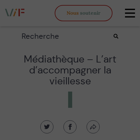
Vieux,
Nous
soutenir
inégaux
Affi
et
la
fous
navi
Rechercher
Valider
la
recherche
Médiathèque – L’art
d’accompagner la
vieillesse
Partager
Partager
Partager
sur
sur
par