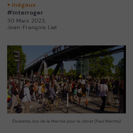
twitter
facebook
email
inégaux
-
-
#interroger
Nouvelle
Nouvelle
fenêtre
fenêtre
30 Mars 2023
,
Jean-François Laé
Étudiants, lors de la Marche pour le climat (Paul Machto)