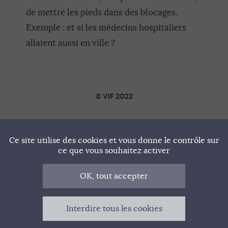
de mettre les pieds dans des blocages.
Exemple : et si les médecins hospitaliers
allaient aussi en ville ?
© VIF 2022
SOUTENIR VIF
Ce site utilise des cookies et vous donne le contrôle sur
NOTRE MANIFESTE
ce que vous souhaitez activer
QUI SOMMES-NOUS ?
OK, tout accepter
MENTIONS LÉGALES
Interdire tous les cookies
CONTACT