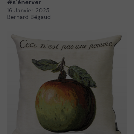
#s'énerver
Nouvelle
Nouvelle
fenêtre
fenêtre
16 Janvier 2025
,
Bernard Bégaud