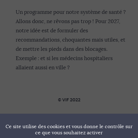
Un programme pour notre système de santé ?
Allons donc, ne rêvons pas trop ! Pour 2027,
notre idée est de formuler des
recommandations, choquantes mais utiles, et
de mettre les pieds dans des blocages.
Exemple : et si les médecins hospitaliers
allaient aussi en ville ?
© VIF 2022
SOUTENIR VIF
Ce site utilise des cookies et vous donne le contrôle sur
NOTRE MANIFESTE
ce que vous souhaitez activer