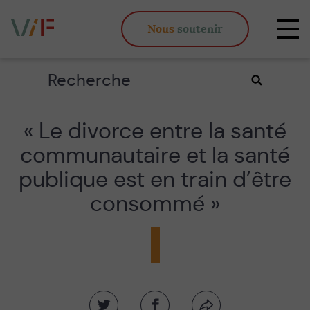
Vieux,
Nous
soutenir
inégaux
Affi
et
la
fous
navi
Rechercher
Valider
la
recherche
« Le divorce entre la santé
communautaire et la santé
publique est en train d’être
consommé »