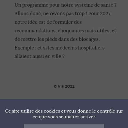
Un programme pour notre système de santé ?
Allons donc, ne rêvons pas trop ! Pour 2027,
notre idée est de formuler des
recommandations, choquantes mais utiles, et
de mettre les pieds dans des blocages.
Exemple : et si les médecins hospitaliers
allaient aussi en ville ?
© VIF 2022
SOUTENIR VIF
Ce site utilise des cookies et vous donne le contrôle sur
NOTRE MANIFESTE
ce que vous souhaitez activer