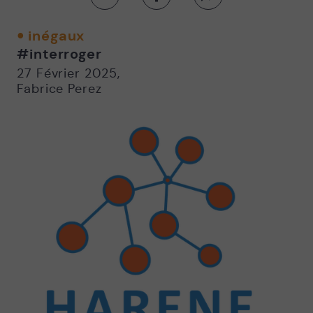
Partager
Partager
Partager
sur
sur
par
twitter
facebook
email
inégaux
-
-
#interroger
Nouvelle
Nouvelle
fenêtre
fenêtre
27 Février 2025
,
Fabrice Perez