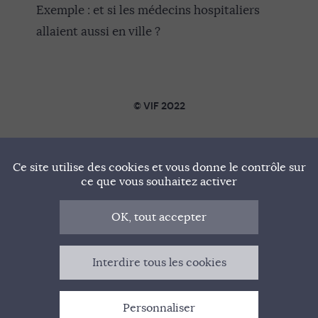
Exemple : et si les médecins hospitaliers
allaient aussi en ville ?
© VIF 2022
SOUTENIR VIF
Ce site utilise des cookies et vous donne le contrôle sur
NOTRE MANIFESTE
ce que vous souhaitez activer
QUI SOMMES-NOUS ?
OK, tout accepter
MENTIONS LÉGALES
Interdire tous les cookies
CONTACT
Personnaliser