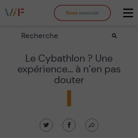
Vieux,
Nous
soutenir
inégaux
Affi
et
la
fous
navi
Rechercher
Valider
la
recherche
Le Cybathlon ? Une
expérience… à n’en pas
douter
Partager
Partager
Partager
sur
sur
par