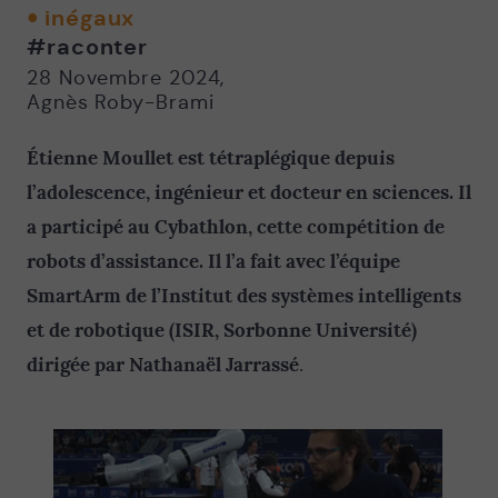
twitter
facebook
email
inégaux
-
-
#raconter
Nouvelle
Nouvelle
fenêtre
fenêtre
28 Novembre 2024
,
Agnès Roby-Brami
Étienne Moullet est tétraplégique depuis
l’adolescence, ingénieur et docteur en sciences. Il
a participé au Cybathlon, cette compétition de
robots d’assistance. Il l’a fait avec l’équipe
SmartArm de l’Institut des systèmes intelligents
et de robotique (ISIR, Sorbonne Université)
dirigée par Nathanaël Jarrassé
.