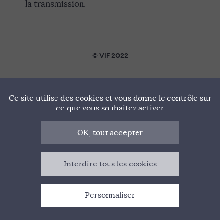
la transmission.
© VIF 2022
SOUTENIR VIF
Ce site utilise des cookies et vous donne le contrôle sur
NOTRE MANIFESTE
ce que vous souhaitez activer
QUI SOMMES-NOUS ?
OK, tout accepter
MENTIONS LÉGALES
Interdire tous les cookies
CONTACT
Personnaliser
GESTION DES COOKIES