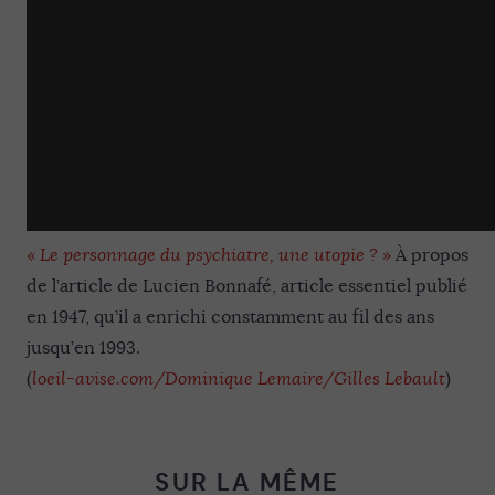
«
Le personnage du psychiatre, une utopie ?
»
À propos
de l’article de Lucien Bonnafé, article essentiel publié
en 1947, qu’il a enrichi constamment au fil des ans
jusqu’en 1993.
(
loeil-avise.com/Dominique Lemaire/Gilles Lebault
)
SUR LA MÊME