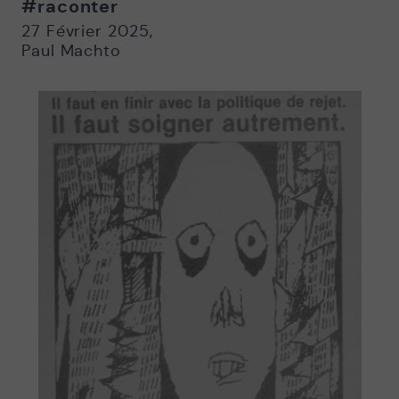
#raconter
Nouvelle
Nouvelle
fenêtre
fenêtre
27 Février 2025
,
Paul Machto