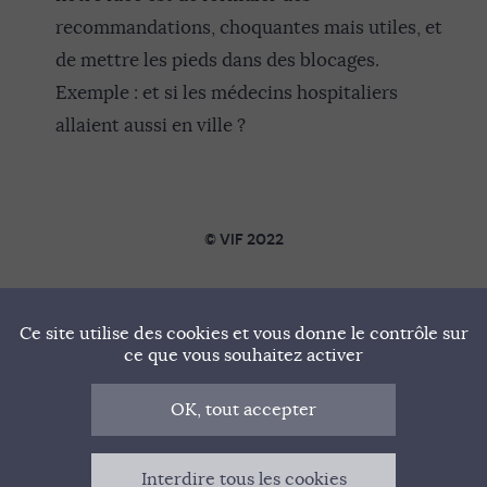
recommandations, choquantes mais utiles, et
de mettre les pieds dans des blocages.
Exemple : et si les médecins hospitaliers
allaient aussi en ville ?
© VIF 2022
SOUTENIR VIF
Ce site utilise des cookies et vous donne le contrôle sur
NOTRE MANIFESTE
ce que vous souhaitez activer
QUI SOMMES-NOUS ?
OK, tout accepter
MENTIONS LÉGALES
Interdire tous les cookies