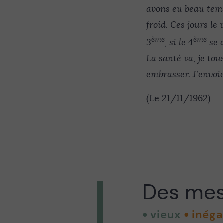
avons eu beau temp
froid. Ces jours le 
ème
ème
3
, si le 4
se d
La santé va, je to
embrasser. J’envoie
(Le 21/11/1962)
Des mesu
vieux
inég