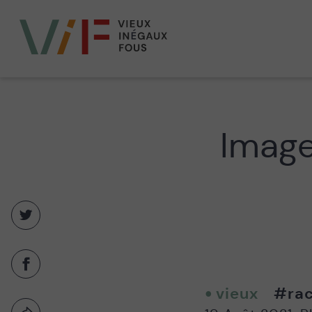
Vieux,
inégaux
et
fous
Image
Partager
sur
twitter
-
Partager
Nouvelle
sur
fenêtre
vieux
#rac
facebook
-