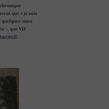
 chronique
uvent que « je suis
i quelques-unes
és –
, que VIF
tact@vif-