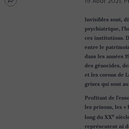
19 Août 2021
,
P
Partager
Nouvelle
par
fenêtre
email
Invisibles sont, di
psychiatrique, l’h
ces institutions.
entre le patrimoi
dans les années 19
des génocides, de
et les corons de L
grises qui sont au
Profitant de l’ess
les prisons, les «
e
long du XX
siècl
représentent ni de