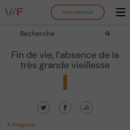
Vieux,
Nous
soutenir
inégaux
Affi
et
la
fous
navi
Rechercher
Valider
la
recherche
Fin de vie, l’absence de la
très grande vieillesse
Partager
Partager
Partager
sur
sur
par
twitter
facebook
email
inégaux
-
-