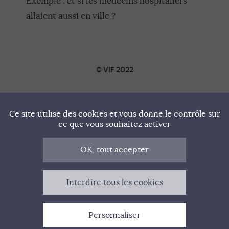
Exemple : et si les médecins hospitaliers
allaient aussi en ville ?
© VIF 2022
SOUTENIR VIF
Ce site utilise des cookies et vous donne le contrôle sur
NOTRE MANIFESTE
ce que vous souhaitez activer
QUI SOMMES-NOUS ?
OK, tout accepter
MENTIONS LÉGALES
Interdire tous les cookies
CONTACT
Personnaliser
GESTION DES COOKIES