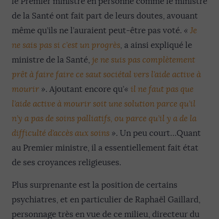
le Premier ministre en personne comme le ministre
de la Santé ont fait part de leurs doutes, avouant
même qu’ils ne l’auraient peut-être pas voté.
«
Je
ne sai
s
pas si c’est un progrès
,
a ainsi expliqué le
ministre de la Santé,
je ne suis
pas complètement
prêt à faire faire ce saut sociétal vers l’aide active à
mourir
»
. Ajoutant encore qu’
«
il ne faut pas que
l’aide active à mourir soit une solution parce qu’il
n’y a pas de soins palliatifs, ou parce qu’il y a de la
difficulté d’accès aux soins
»
. Un peu court…Quant
au Premier ministre, il a essentiellement fait état
de ses croyances religieuses.
Plus surprenante est la position de certains
psychiatres, et en particulier de Raphaël Gaillard,
personnage très en vue de ce milieu, directeur du