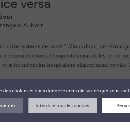
 vice versa
êver
rançois Aubart
notre système de santé ? Allons donc, ne rêvons pas
s recommandations, choquantes mais utiles, et de met
et si les médecins hospitaliers allaient aussi en ville 
ise des cookies et vous donne le contrôle sur ce que vous souh
ccepter
Interdire tous les cookies
Perso
NIFESTE
QUI SOMMES-NOUS ?
MENTIONS LÉGAL