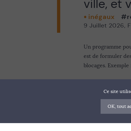
ville, et
inégaux
#r
9 Juillet 2026
,
F
Un programme pour 
est de formuler de
blocages. Exemple : 
Ce site util
OK, tout a
© VIF 2022
SOUTENIR VIF
NOTRE MA