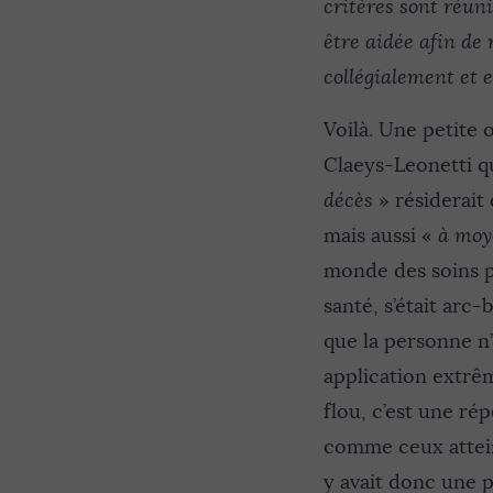
critères sont réuni
être aidée afin de 
collégialement et 
Voilà. Une petite 
Claeys-Leonetti qu
décès
» résiderait 
mais aussi «
à moy
monde des soins pa
santé, s’était arc-
que la personne n’
application extrê
flou, c’est une ré
comme ceux atteint
y avait donc une p