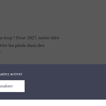
 trop ! Pour 2027, notre idée
tre les pieds dans des
?
aitez activer
nnaliser
ES
CONTACT
GESTION DES COOKIES