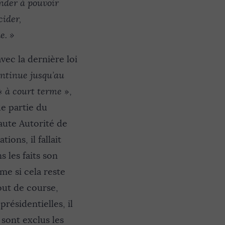
ander à pouvoir
cider,
e. »
vec la dernière loi
ontinue jusqu’au
 «
à court terme
»,
de partie du
aute Autorité de
ions, il fallait
s les faits son
e si cela reste
out de course,
résidentielles, il
 sont exclus les