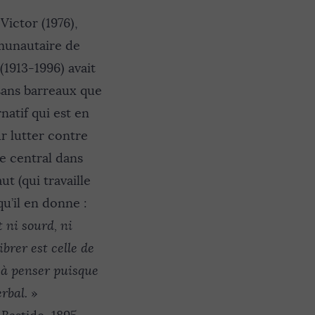
Victor (1976),
mmunautaire de
1913-1996) avait
sans barreaux que
natif qui est en
ur lutter contre
ge central dans
t (qui travaille
 qu’il en donne :
 ni sourd, ni
brer est celle de
e à penser puisque
erbal.
»