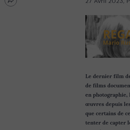
27 Avril 2023
,
P
Partager
Nouvelle
par
fenêtre
email
Le dernier film de
de films document
en photographie, l
œuvres depuis les
que certains de c
tenter de capter l