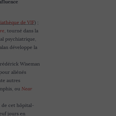
nfluence
iathèque de VIF
) ;
rre
, tourné dans la
al psychiatrique,
talan développe la
 Frédérick Wiseman
 pour aliénés
nte autres
emphis, ou
Near
 de cet hôpital-
euf jours en