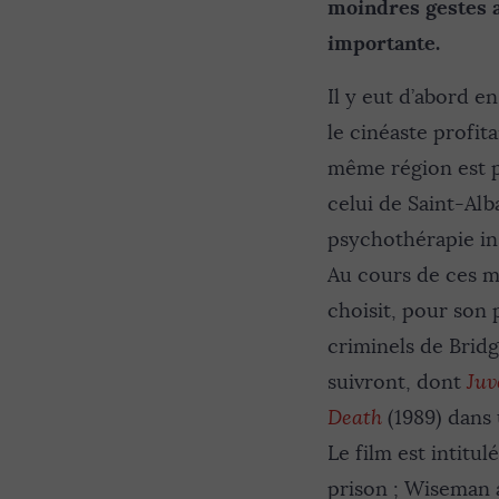
moindres gestes a
importante.
Il y eut d’abord e
le cinéaste profita
même région est p
celui de Saint-Alb
psychothérapie ins
Au cours de ces m
choisit, pour son 
criminels de Brid
suivront, dont
Juv
Death
(1989) dans 
Le film est intitul
prison ; Wiseman 