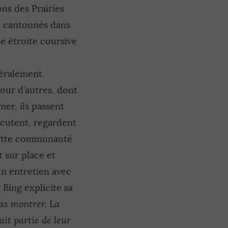
ons des Prairies
t cantonnés dans
 étroite coursive
téralement
our d’autres, dont
mer, ils passent
iscutent, regardent
 cette communauté
t sur place et
un entretien avec
 Bing explicite sa
pas montrer. La
ait partie de leur