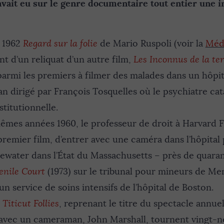
vait eu sur le genre documentaire tout entier une i
n 1962
Regard sur la folie
de Mario Ruspoli (voir la
Méd
nt d’un reliquat d’un autre film,
Les Inconnus de la te
armi les premiers à filmer des malades dans un hôpit
an dirigé par François Tosquelles où le psychiatre ca
titutionnelle.
êmes années 1960, le professeur de droit à Harvard
premier film, d’entrer avec une caméra dans l’hôpital
gewater dans l’État du Massachusetts – près de quara
enile Court
(1973) sur le tribunal pour mineurs de M
un service de soins intensifs de l’hôpital de Boston.
é
Titicut Follies
, reprenant le titre du spectacle annuel
avec un cameraman, John Marshall, tournent vingt-n