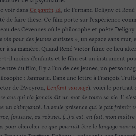
nstituer de la psychiatrie.
e voir dans
Ce gamin, là
, de Fernand Deligny et René 
é de faire thèse. Ce film porte sur l’expérience co
au des Cévennes où le philosophe et poète Deligny (
de vie pour des jeunes autistes
», un espace sans mur, 
r à sa manière. Quand René Victor filme ce lieu alter
le-t-il moins d’enfants et le film est un instrument po
entre du film, il y a l’un de ces jeunes, un personna
ilosophe : Janmarie. Dans une lettre à François Truffau
ictor de l’Aveyron,
L’enfant sauvage
), voici le portrait
 ans qui n’a jamais dit un mot de toute sa vie. Il n’est
 un chimpanzé. La seule présence qui le fait frémir, vi
urce, fontaine, ou robinet. (…) il est, en fait, mon maîtr
ous pour chercher ce que pourrait être le langage non-v