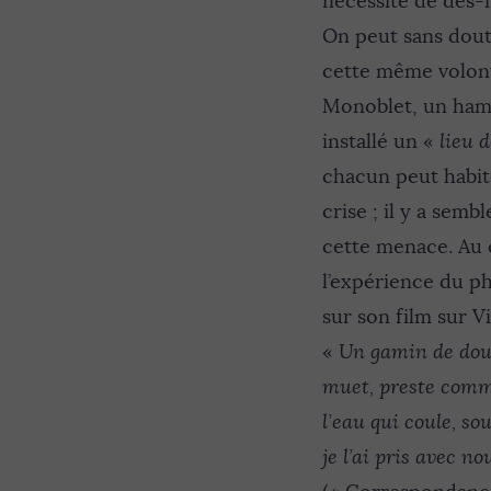
nécessité de dés-i
On peut sans dout
cette même volont
Monoblet, un hame
installé un «
lieu 
chacun peut habite
crise ; il y a semb
cette menace. Au c
l’expérience du ph
sur son film sur V
«
Un gamin de douze
muet, preste comme
l’eau qui coule, so
je l’ai pris avec n