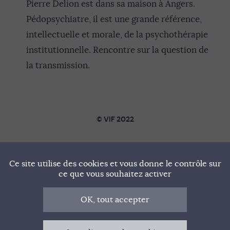
Pierre Delion est dans sa maison à Angers.
Pédopsychiatre, il est une grande référence,
intellectuelle et morale, de la psychothérapie
institutionnelle. Rencontre sur la question de
la transmission.
© VIF 2022
SOUTENIR VIF
Ce site utilise des cookies et vous donne le contrôle sur
NOTRE MANIFESTE
ce que vous souhaitez activer
QUI SOMMES-NOUS ?
OK, tout accepter
MENTIONS LÉGALES